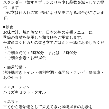
スタンダード蟹すきプランよりも少し品数を減らしてご提
供します
※献立は仕入れの状況等により変更になる場合がございま
す。
■朝食
お味噌汁、焼き魚など、日本の朝の定番メニューに
季節の食材を使用した和食膳をご用意します。
丹波産コシヒカリの炊き立てごはんと一緒にお楽しみくだ
さい。
・ご朝食時間：7時30分 または 8時00分
・ご朝食会場：お部屋食
＜部屋設備＞
洗浄機付きトイレ・個別空調・洗面台・テレビ・冷蔵庫・
お茶セット
＜アメニティ＞
ハミガキセット・タオル
＜温泉＞
古くから湯治場として栄えてきた城崎温泉のお湯を