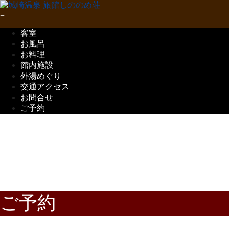
客室
お風呂
お料理
館内施設
外湯めぐり
交通アクセス
お問合せ
ご予約
五感で味わう
但馬の味覚
ご予約