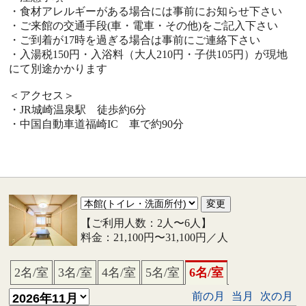
・食材アレルギーがある場合には事前にお知らせ下さい
・ご来館の交通手段(車・電車・その他)をご記入下さい
・ご到着が17時を過ぎる場合は事前にご連絡下さい
・入湯税150円・入浴料（大人210円・子供105円）が現地
にて別途かかります
＜アクセス＞
・JR城崎温泉駅 徒歩約6分
・中国自動車道福崎IC 車で約90分
【ご利用人数：2人〜6人】
料金：21,100円〜31,100円／人
2名/室
3名/室
4名/室
5名/室
6名/室
前の月
当月
次の月