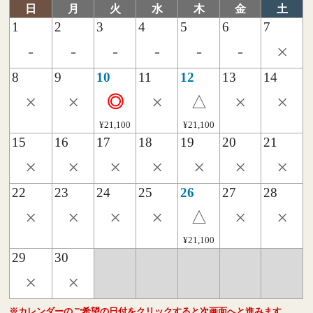
日
月
火
水
木
金
土
1
2
3
4
5
6
7
×
-
-
-
-
-
-
8
9
10
11
12
13
14
×
×
×
×
×
◎
△
¥21,100
¥21,100
15
16
17
18
19
20
21
×
×
×
×
×
×
×
22
23
24
25
26
27
28
×
×
×
×
×
×
△
¥21,100
29
30
×
×
※カレンダーのご希望の日付をクリックすると次画面へと進みます。