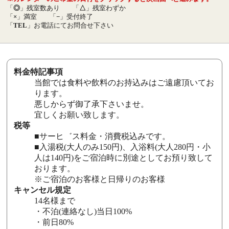
「
◎
」残室数あり
「
△
」残室わずか
「
×
」満室
「
−
」受付終了
「
TEL
」お電話にてお問合せ下さい
料金特記事項
当館では食料や飲料のお持込みはご遠慮頂いてお
ります。
悪しからず御了承下さいませ。
宜しくお願い致します。
税等
■サーヒ゛ス料金・消費税込みです。
■入湯税(大人のみ150円)、入浴料(大人280円・小
人は140円)をご宿泊時に別途としてお預り致して
おります。
※ご宿泊のお客様と日帰りのお客様
キャンセル規定
14名様まで
・不泊(連絡なし)当日100%
・前日80%