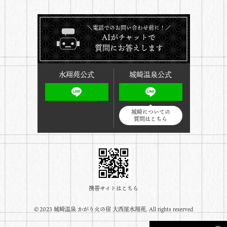
＼電話でのお問い合わせ前に！／
AIがチャットで
質問にお答えします
水翔苑公式
城崎温泉公式
城崎についての
質問はこちら
携帯サイトはこちら
©️2023 城崎温泉 かがり火の宿 大西屋水翔苑. All rights reserved