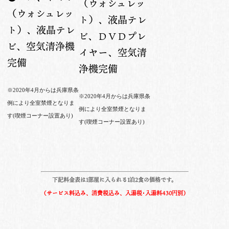
（ウォシュレッ
（ウォシュレッ
ト）、液晶テレ
ト）、液晶テレ
ビ、ＤＶＤプレ
ビ、空気清浄機
イヤー、空気清
完備
浄機完備
※2020年4月からは兵庫県条
※2020年4月からは兵庫県条
例により全室禁煙となりま
例により全室禁煙となりま
す(喫煙コーナー設置あり)
す(喫煙コーナー設置あり)
下記料金表は1部屋に入られる1泊2食の価格です。
（サービス料込み、消費税込み、入湯税･入湯料430
円別）