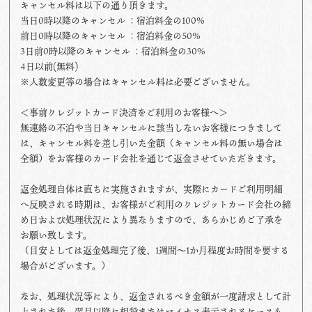
キャンセル料は以下の通り頂きます。
当日0時以降のキャンセル ：宿泊料金の100%
前日0時以降のキャンセル ：宿泊料金の50%
3日前0時以降のキャンセル ：宿泊料金の30%
4日以前(無料)
※人数変更等の場合はキャンセル料は必要ございません。
＜事前クレジットカード決済をご利用のお客様へ＞
無連絡の不泊や当日キャンセルに該当しないお客様につきまして
は、キャンセル料を差し引いた金額（キャンセル料の無い場合は
全額）をお客様のカード会社を通じて返金させていただきます。
返金処理自体は直ちに実施されますが、実際にカードご利用明細
へ反映される時期は、お客様がご利用のクレジットカード会社の締
め日および処理状況により異なりますので、あらかじめご了承を
お願い致します。
（目安としては返金処理完了後、1週間～1か月程度お時間を要する
場合がございます。）
なお、処理状況等により、返金されるべき金額が一度請求として計
上された後、翌月以降に相殺またはマイナス表示されるケースも