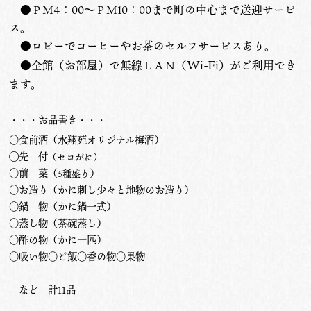
●ＰＭ4：00〜ＰＭ10：00まで町の中心まで送迎サービ
ス。
●ロビーでコーヒーやお茶のセルフサービスあり。
Wi-Fi
●全館（お部屋）で無線ＬＡＮ（
）がご利用でき
ます。
・・・お品書き・・・
○食前酒（水翔苑オリジナル梅酒）
◯先 付
（セコがに）
○前 菜（
）
5種盛り
○お造り（かに刺し少々と地物のお造り）
○鍋 物（かに鍋一式）
○蒸し物（茶碗蒸し）
○酢の物（かに一匹）
○吸い物○ご飯○香の物○果物
など 計11品