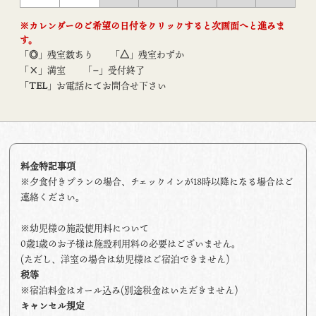
※カレンダーのご希望の日付をクリックすると次画面へと進みま
す。
「
◎
」残室数あり
「
△
」残室わずか
「
×
」満室
「
−
」受付終了
「
TEL
」お電話にてお問合せ下さい
料金特記事項
※夕食付きプランの場合、チェックインが18時以降になる場合はご
連絡ください。
※幼児様の施設使用料について
0歳1歳のお子様は施設利用料の必要はございません。
(ただし、洋室の場合は幼児様はご宿泊できません)
税等
※宿泊料金はオール込み(別途税金はいただきません)
キャンセル規定