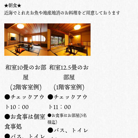
★朝食★
近海でとれたお魚や地産地消のお料理をご用意しております
和室10畳のお部
和室12.5畳のお
屋
部屋
(2階客室例)
(1階客室例)
●チェックアウ
●チェックアウ
ト10：00
ト11：00
●お食事はお部屋
(5名
●お食事は個室
様迄
)
食事処
●バス、トイレ
●バス、トイレ