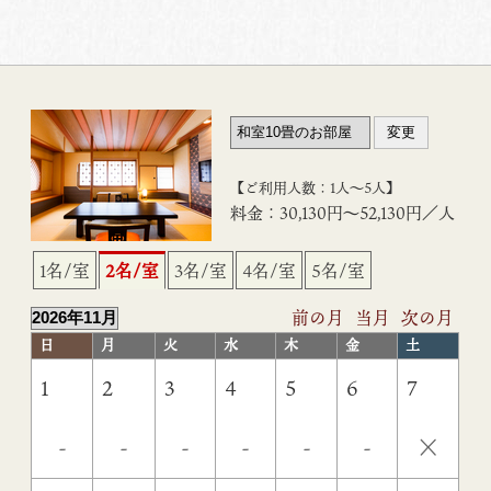
【ご利用人数：1人〜5人】
料金：30,130円〜52,130円／人
1名/室
2名/室
3名/室
4名/室
5名/室
前の月
当月
次の月
日
月
火
水
木
金
土
1
2
3
4
5
6
7
×
-
-
-
-
-
-