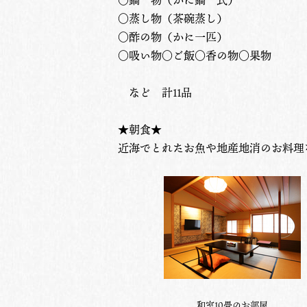
○鍋 物（かに鍋一式）
○蒸し物（茶碗蒸し）
○酢の物（かに一匹）
○吸い物○ご飯○香の物○果物
など 計11品
★朝食★
近海でとれたお魚や地産地消のお料理
和室10畳のお部屋