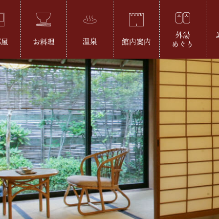
外湯
温泉
部屋
お料理
館内案内
めぐり