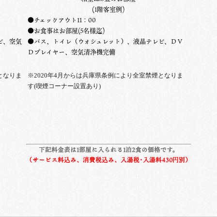
(1階客室例)
●チェックアウト11：00
●お食事はお部屋
(5名様迄
)
ビ、空気
●バス、トイレ（ウォシュレット）、液晶テレビ、ＤＶ
Ｄプレイヤー、空気清浄機完備
となりま
※2020年4月からは兵庫県条例により全室禁煙となりま
す(喫煙コーナー設置あり)
下記料金表は1部屋に入られる1泊2食の価格です。
（サービス料込み、消費税込み、入湯税･入湯料430
円別）