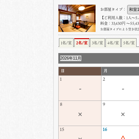
お部屋タイプ：
【ご利用人数：1人〜5
料金：33,430円 〜55,
お部屋タイプにより空き状
1名/室
2名/室
3名/室
4名/室
5名/室
日
月
1
2
-
-
8
9
×
×
15
16
×
△