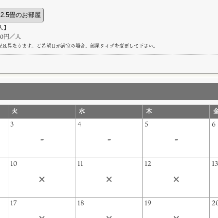
人】
430円／人
況は異なります。ご希望日が満室の場合、部屋タイプを変更して下さい。
火
水
木
3
4
5
6
-
-
-
10
11
12
1
×
×
×
17
18
19
2
×
×
×