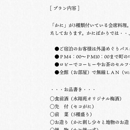
[ プラン内容 ]
「かに」が3種類付いている会席料理
たしております。かにばかりでは・・
●ご宿泊のお客様は外湯めぐりパス
●ＰＭ4：00〜ＰＭ10：00まで町
●ロビーでコーヒーやお茶のセルフ
●全館（お部屋）で無線ＬＡＮ（
Wi
・・・お品書き・・・
○食前酒（水翔苑オリジナル梅酒）
◯先 付
（セコがに）
○前 菜（
5種盛り
）
○お造り（かに刺し少々と地物のお造