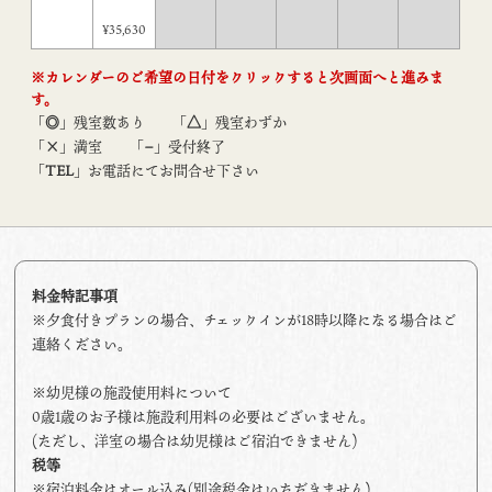
¥35,630
※カレンダーのご希望の日付をクリックすると次画面へと進みま
す。
「
◎
」残室数あり
「
△
」残室わずか
「
×
」満室
「
−
」受付終了
「
TEL
」お電話にてお問合せ下さい
料金特記事項
※夕食付きプランの場合、チェックインが18時以降になる場合はご
連絡ください。
※幼児様の施設使用料について
0歳1歳のお子様は施設利用料の必要はございません。
(ただし、洋室の場合は幼児様はご宿泊できません)
税等
※宿泊料金はオール込み(別途税金はいただきません)