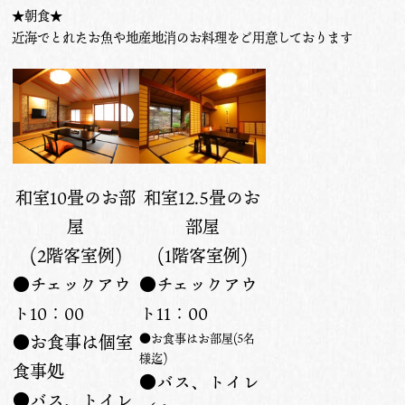
★朝食★
近海でとれたお魚や地産地消のお料理をご用意しております
和室10畳のお部
和室12.5畳のお
屋
部屋
(2階客室例)
(1階客室例)
●チェックアウ
●チェックアウ
ト10：00
ト11：00
●お食事はお部屋
(5名
●お食事は個室
様迄
)
食事処
●バス、トイレ
●バス、トイレ