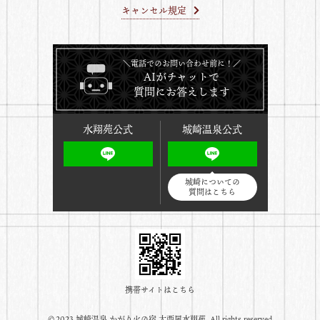
キャンセル規定
＼電話でのお問い合わせ前に！／
AIがチャットで
質問にお答えします
水翔苑公式
城崎温泉公式
城崎についての
質問はこちら
携帯サイトはこちら
©️2023 城崎温泉 かがり火の宿 大西屋水翔苑. All rights reserved