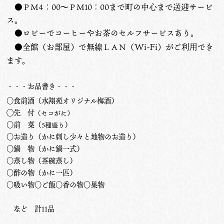
●ＰＭ4：00〜ＰＭ10：00まで町の中心まで送迎サービ
ス。
●ロビーでコーヒーやお茶のセルフサービスあり。
Wi-Fi
●全館（お部屋）で無線ＬＡＮ（
）がご利用でき
ます。
・・・お品書き・・・
○食前酒（水翔苑オリジナル梅酒）
◯先 付
（セコがに）
○前 菜（
）
5種盛り
○お造り（かに刺し少々と地物のお造り）
○鍋 物（かに鍋一式）
○蒸し物（茶碗蒸し）
○酢の物（かに一匹）
○吸い物○ご飯○香の物○果物
など 計11品