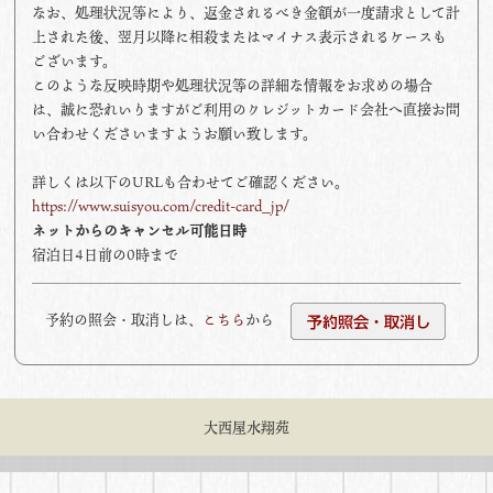
なお、処理状況等により、返金されるべき金額が一度請求として計
上された後、翌月以降に相殺またはマイナス表示されるケースも
ございます。
このような反映時期や処理状況等の詳細な情報をお求めの場合
は、誠に恐れいりますがご利用のクレジットカード会社へ直接お問
い合わせくださいますようお願い致します。
詳しくは以下のURLも合わせてご確認ください。
https://www.suisyou.com/credit-card_jp/
ネットからのキャンセル可能日時
宿泊日4日前の0時まで
予約の照会・取消しは、
こちら
から
大西屋水翔苑