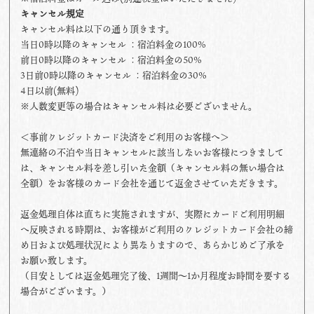
キャンセル規定
キャンセル料は以下の通り頂きます。
当日0時以降のキャンセル ：宿泊料金の100%
前日0時以降のキャンセル ：宿泊料金の50%
3日前0時以降のキャンセル ：宿泊料金の30%
4日以前(無料)
※人数変更等の場合はキャンセル料は必要ございません。
＜事前クレジットカード決済をご利用のお客様へ＞
無連絡の不泊や当日キャンセルに該当しないお客様につきまして
は、キャンセル料を差し引いた金額（キャンセル料の無い場合は
全額）をお客様のカード会社を通じて返金させていただきます。
返金処理自体は直ちに実施されますが、実際にカードご利用明細
へ反映される時期は、お客様がご利用のクレジットカード会社の締
め日および処理状況により異なりますので、あらかじめご了承を
お願い致します。
（目安としては返金処理完了後、1週間～1か月程度お時間を要する
場合がございます。）