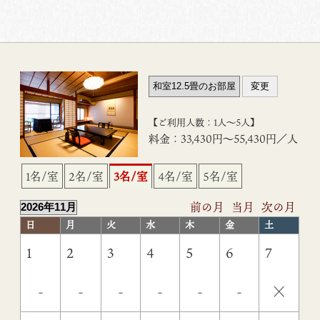
【ご利用人数：1人〜5人】
料金：33,430円〜55,430円／人
1名/室
2名/室
3名/室
4名/室
5名/室
前の月
当月
次の月
日
月
火
水
木
金
土
1
2
3
4
5
6
7
×
-
-
-
-
-
-