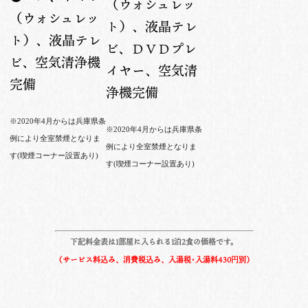
（ウォシュレッ
（ウォシュレッ
ト）、液晶テレ
ト）、液晶テレ
ビ、ＤＶＤプレ
ビ、空気清浄機
イヤー、空気清
完備
浄機完備
※2020年4月からは兵庫県条
※2020年4月からは兵庫県条
例により全室禁煙となりま
例により全室禁煙となりま
す(喫煙コーナー設置あり)
す(喫煙コーナー設置あり)
下記料金表は1部屋に入られる1泊2食の価格です。
（サービス料込み、消費税込み、入湯税･入湯料430
円別）