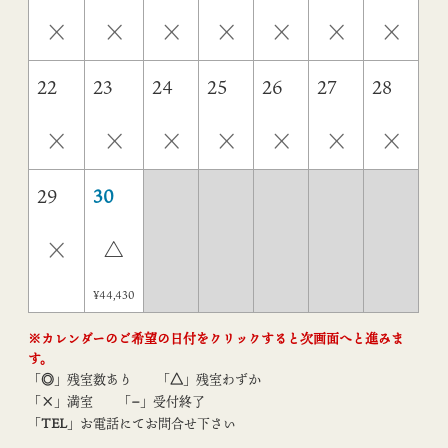
×
×
×
×
×
×
×
22
23
24
25
26
27
28
×
×
×
×
×
×
×
29
30
×
△
¥44,430
※カレンダーのご希望の日付をクリックすると次画面へと進みま
す。
「
◎
」残室数あり
「
△
」残室わずか
「
×
」満室
「
−
」受付終了
「
TEL
」お電話にてお問合せ下さい