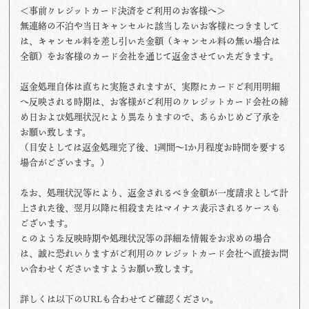
＜事前クレジットカード決済をご利用のお客様へ＞
無連絡の不泊や当日キャンセルに該当しないお客様につきまして
は、キャンセル料を差し引いた金額（キャンセル料の無い場合は
全額）をお客様のカード会社を通じて返金させていただきます。
返金処理自体は直ちに実施されますが、実際にカードご利用明細
へ反映される時期は、お客様がご利用のクレジットカード会社の締
め日および処理状況により異なりますので、あらかじめご了承を
お願い致します。
（目安としては返金処理完了後、1週間～1か月程度お時間を要する
場合がございます。）
なお、処理状況等により、返金されるべき金額が一度請求として計
上された後、翌月以降に相殺またはマイナス表示されるケースも
ございます。
このような反映時期や処理状況等の詳細な情報をお求めの場合
は、誠に恐れいりますがご利用のクレジットカード会社へ直接お問
い合わせくださいますようお願い致します。
詳しくは以下のURLも合わせてご確認ください。