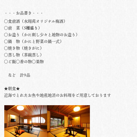
・・・お品書き・・・
○食前酒（水翔苑オリジナル梅酒）
○前 菜（
5種盛り
）
○お造り（かに刺し少々と地物のお造り）
○鍋 物（かにと野菜の鍋一式）
○焼き物（焼きがに）
○蒸し物（茶碗蒸し）
○ご飯○香の物○果物
など 計9品
★朝食★
近海でとれたお魚や地産地消のお料理をご用意しております