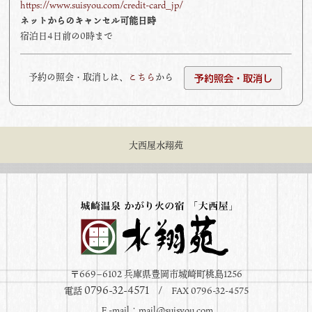
https://www.suisyou.com/credit-card_jp/
ネットからのキャンセル可能日時
宿泊日4日前の0時まで
予約の照会・取消しは、
こちら
から
大西屋水翔苑
〒669−6102 兵庫県豊岡市城崎町桃島1256
0796-32-4571
電話
/ FAX 0796-32-4575
Ｅ-mail：
mail@suisyou.com