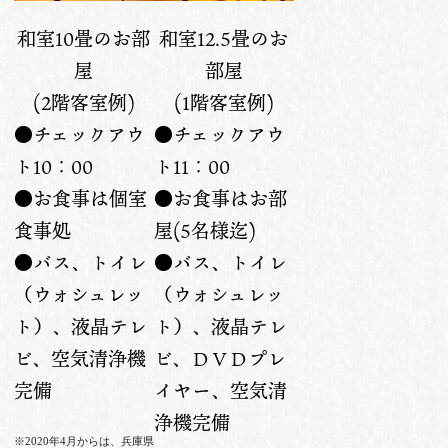
和室10畳のお部
和室12.5畳のお
屋
部屋
(2階客室例)
(1階客室例)
●チェックアウ
●チェックアウ
ト10：00
ト11：00
●お食事は個室
●お食事はお部
食事処
屋(5名様迄)
●バス、トイレ
●バス、トイレ
（ウォシュレッ
（ウォシュレッ
ト）、液晶テレ
ト）、液晶テレ
ビ、空気清浄機
ビ、ＤＶＤプレ
完備
イヤー、空気清
浄機完備
※2020年4月からは、兵庫県