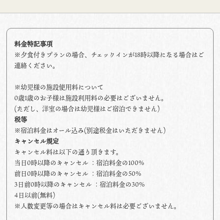
料金特記事項
※夕食付きプランの場合、チェックインが18時以降になる場合はご
連絡ください。
※幼児様の施設使用料について
0歳1歳のお子様は施設利用料の必要はございません。
(ただし、洋室の場合は幼児様はご宿泊できません)
税等
※宿泊料金はオール込み(別途税金はいただきません)
キャンセル規定
キャンセル料は以下の通り頂きます。
当日0時以降のキャンセル ：宿泊料金の100%
前日0時以降のキャンセル ：宿泊料金の50%
3日前0時以降のキャンセル ：宿泊料金の30%
4日以前(無料)
※人数変更等の場合はキャンセル料は必要ございません。