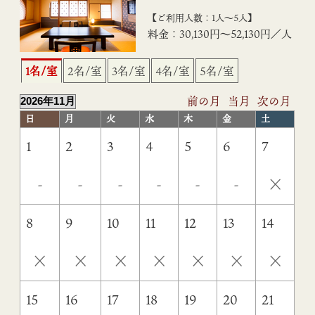
【ご利用人数：1人〜5人】
料金：30,130円〜52,130円／人
1名/室
2名/室
3名/室
4名/室
5名/室
前の月
当月
次の月
日
月
火
水
木
金
土
1
2
3
4
5
6
7
×
-
-
-
-
-
-
8
9
10
11
12
13
14
×
×
×
×
×
×
×
15
16
17
18
19
20
21