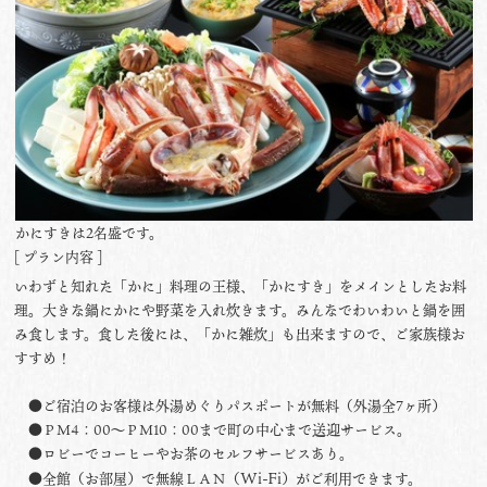
かにすきは2名盛です。
[ プラン内容 ]
いわずと知れた「かに」料理の王様、「かにすき」をメインとしたお料
理。大きな鍋にかにや野菜を入れ炊きます。みんなでわいわいと鍋を囲
み食します。食した後には、「かに雑炊」も出来ますので、ご家族様お
すすめ！
●ご宿泊のお客様は外湯めぐりパスポートが無料（外湯全7ヶ所）
●ＰＭ4：00〜ＰＭ10：00まで町の中心まで送迎サービス。
●ロビーでコーヒーやお茶のセルフサービスあり。
Wi-Fi
●全館（お部屋）で無線ＬＡＮ（
）がご利用できます。