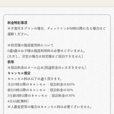
料金特記事項
※夕食付きプランの場合、チェックインが18時以降になる場合はご
連絡ください。
※幼児様の施設使用料について
0歳1歳のお子様は施設利用料の必要はございません。
(ただし、洋室の場合は幼児様はご宿泊できません)
税等
※宿泊料金はオール込み(別途税金はいただきません)
キャンセル規定
キャンセル料は以下の通り頂きます。
当日0時以降のキャンセル ：宿泊料金の100%
前日0時以降のキャンセル ：宿泊料金の50%
3日前0時以降のキャンセル ：宿泊料金の30%
4日以前(無料)
※人数変更等の場合はキャンセル料は必要ございません。