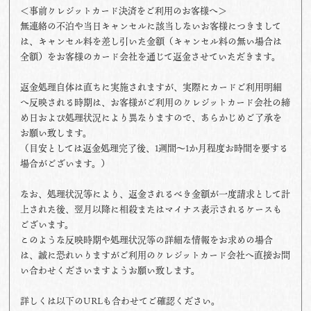
＜事前クレジットカード決済をご利用のお客様へ＞
無連絡の不泊や当日キャンセルに該当しないお客様につきまして
は、キャンセル料を差し引いた金額（キャンセル料の無い場合は
全額）をお客様のカード会社を通じて返金させていただきます。
返金処理自体は直ちに実施されますが、実際にカードご利用明細
へ反映される時期は、お客様がご利用のクレジットカード会社の締
め日および処理状況により異なりますので、あらかじめご了承を
お願い致します。
（目安としては返金処理完了後、1週間～1か月程度お時間を要する
場合がございます。）
なお、処理状況等により、返金されるべき金額が一度請求として計
上された後、翌月以降に相殺またはマイナス表示されるケースも
ございます。
このような反映時期や処理状況等の詳細な情報をお求めの場合
は、誠に恐れいりますがご利用のクレジットカード会社へ直接お問
い合わせくださいますようお願い致します。
詳しくは以下のURLも合わせてご確認ください。