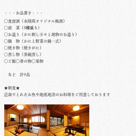
・・・お品書き・・・
○食前酒（水翔苑オリジナル梅酒）
○前 菜（
5種盛り
）
○お造り（かに刺し少々と地物のお造り）
○鍋 物（かにと野菜の鍋一式）
○焼き物（焼きがに）
○蒸し物（茶碗蒸し）
○ご飯○香の物○果物
など 計9品
★朝食★
近海でとれたお魚や地産地消のお料理をご用意しております