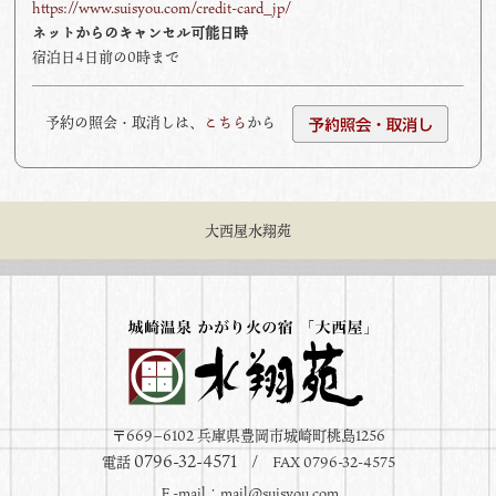
https://www.suisyou.com/credit-card_jp/
ネットからのキャンセル可能日時
宿泊日4日前の0時まで
予約の照会・取消しは、
こちら
から
大西屋水翔苑
〒669−6102 兵庫県豊岡市城崎町桃島1256
0796-32-4571
電話
/ FAX 0796-32-4575
Ｅ-mail：
mail@suisyou.com