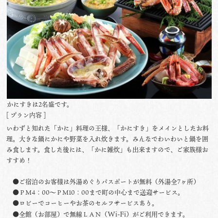
かにすきは2名盛です。
[ プラン内容 ]
いわずと知れた「かに」料理の王様、「かにすき」をメインとしたお料
理。大きな鍋にかにや野菜を入れ炊きます。みんなでわいわいと鍋を囲
み食します。食した後には、「かに雑炊」も出来ますので、ご家族様お
すすめ！
●ご宿泊のお客様は外湯めぐりパスポートが無料（外湯全7ヶ所）
●ＰＭ4：00〜ＰＭ10：00まで町の中心まで送迎サービス。
●ロビーでコーヒーやお茶のセルフサービスあり。
Wi-Fi
●全館（お部屋）で無線ＬＡＮ（
）がご利用できます。