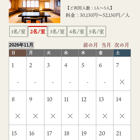
【ご利用人数：1人〜5人】
料金：30,130円〜52,130円／人
1名/室
2名/室
3名/室
4名/室
5名/室
前の月
当月
次の月
日
月
火
水
木
金
土
1
2
3
4
5
6
7
×
-
-
-
-
-
-
8
9
10
11
12
13
14
×
×
×
×
×
×
×
15
16
17
18
19
20
21