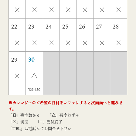
×
×
×
×
×
×
×
22
23
24
25
26
27
28
×
×
×
×
×
×
×
29
30
×
△
¥33,430
※カレンダーのご希望の日付をクリックすると次画面へと進みま
す。
「
◎
」残室数あり
「
△
」残室わずか
「
×
」満室
「
−
」受付終了
「
TEL
」お電話にてお問合せ下さい