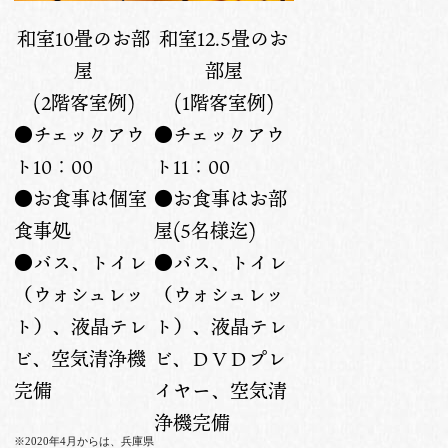
和室10畳のお部
和室12.5畳のお
屋
部屋
(2階客室例)
(1階客室例)
●チェックアウ
●チェックアウ
ト10：00
ト11：00
●お食事は個室
●お食事はお部
食事処
屋(5名様迄)
●バス、トイレ
●バス、トイレ
（ウォシュレッ
（ウォシュレッ
ト）、液晶テレ
ト）、液晶テレ
ビ、空気清浄機
ビ、ＤＶＤプレ
完備
イヤー、空気清
浄機完備
※2020年4月からは、兵庫県