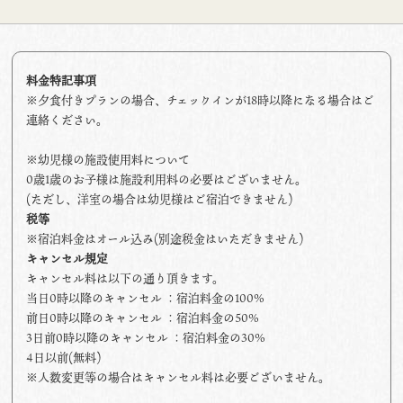
料金特記事項
※夕食付きプランの場合、チェックインが18時以降になる場合はご
連絡ください。
※幼児様の施設使用料について
0歳1歳のお子様は施設利用料の必要はございません。
(ただし、洋室の場合は幼児様はご宿泊できません)
税等
※宿泊料金はオール込み(別途税金はいただきません)
キャンセル規定
キャンセル料は以下の通り頂きます。
当日0時以降のキャンセル ：宿泊料金の100%
前日0時以降のキャンセル ：宿泊料金の50%
3日前0時以降のキャンセル ：宿泊料金の30%
4日以前(無料)
※人数変更等の場合はキャンセル料は必要ございません。