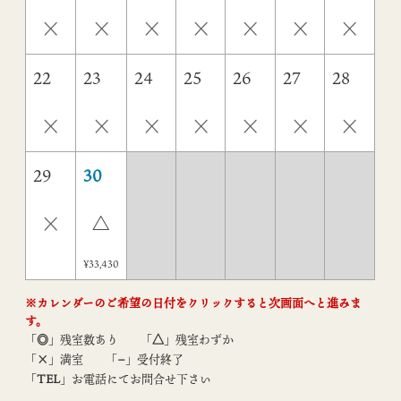
×
×
×
×
×
×
×
22
23
24
25
26
27
28
×
×
×
×
×
×
×
29
30
×
△
¥33,430
※カレンダーのご希望の日付をクリックすると次画面へと進みま
す。
「
◎
」残室数あり
「
△
」残室わずか
「
×
」満室
「
−
」受付終了
「
TEL
」お電話にてお問合せ下さい