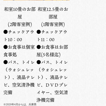
和室10畳のお部
和室12.5畳のお
屋
部屋
(2階客室例)
(1階客室例)
●チェックアウ
●チェックアウ
ト10：00
ト11：00
●お食事は個室
●お食事はお部
食事処
屋(5名様迄)
●バス、トイレ
●バス、トイレ
（ウォシュレッ
（ウォシュレッ
ト）、液晶テレ
ト）、液晶テレ
ビ、空気清浄機
ビ、ＤＶＤプレ
完備
イヤー、空気清
浄機完備
※2020年4月からは、兵庫県