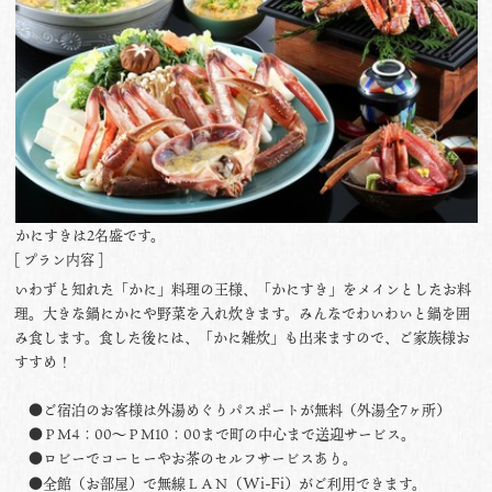
かにすきは2名盛です。
[ プラン内容 ]
いわずと知れた「かに」料理の王様、「かにすき」をメインとしたお料
理。大きな鍋にかにや野菜を入れ炊きます。みんなでわいわいと鍋を囲
み食します。食した後には、「かに雑炊」も出来ますので、ご家族様お
すすめ！
●ご宿泊のお客様は外湯めぐりパスポートが無料（外湯全7ヶ所）
●ＰＭ4：00〜ＰＭ10：00まで町の中心まで送迎サービス。
●ロビーでコーヒーやお茶のセルフサービスあり。
Wi-Fi
●全館（お部屋）で無線ＬＡＮ（
）がご利用できます。