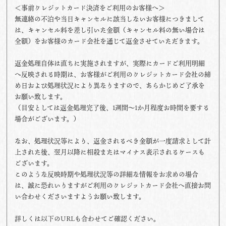
＜事前クレジットカード決済をご利用のお客様へ＞
無連絡の不泊や当日キャンセルに該当しないお客様につきまして
は、キャンセル料を差し引いた金額（キャンセル料の無い場合は
全額）をお客様のカード会社を通じて返金させていただきます。
返金処理自体は直ちに実施されますが、実際にカードご利用明細
へ反映される時期は、お客様がご利用のクレジットカード会社の締
め日および処理状況により異なりますので、あらかじめご了承を
お願い致します。
（目安としては返金処理完了後、1週間～1か月程度お時間を要する
場合がございます。）
なお、処理状況等により、返金されるべき金額が一度請求として計
上された後、翌月以降に相殺またはマイナス表示されるケースも
ございます。
このような反映時期や処理状況等の詳細な情報をお求めの場合
は、誠に恐れいりますがご利用のクレジットカード会社へ直接お問
い合わせくださいますようお願い致します。
詳しくは以下のURLも合わせてご確認ください。