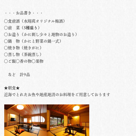
・・・お品書き・・・
○食前酒（水翔苑オリジナル梅酒）
○前 菜（
5種盛り
）
○お造り（かに刺し少々と地物のお造り）
○鍋 物（かにと野菜の鍋一式）
○焼き物（焼きがに）
○蒸し物（茶碗蒸し）
○ご飯○香の物○果物
など 計9品
★朝食★
近海でとれたお魚や地産地消のお料理をご用意しております