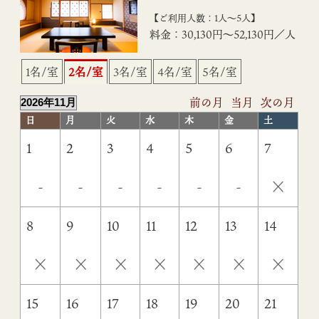
【ご利用人数：1人〜5人】
料金：30,130円〜52,130円／人
1名/室
2名/室
3名/室
4名/室
5名/室
前の月
当月
次の月
日
月
火
水
木
金
土
1
2
3
4
5
6
7
×
-
-
-
-
-
-
8
9
10
11
12
13
14
×
×
×
×
×
×
×
15
16
17
18
19
20
21