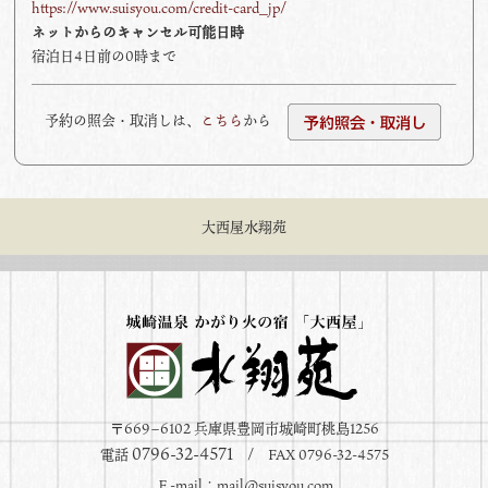
https://www.suisyou.com/credit-card_jp/
ネットからのキャンセル可能日時
宿泊日4日前の0時まで
予約の照会・取消しは、
こちら
から
大西屋水翔苑
〒669−6102 兵庫県豊岡市城崎町桃島1256
0796-32-4571
電話
/ FAX 0796-32-4575
Ｅ-mail：
mail@suisyou.com