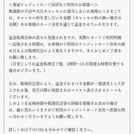
＜事前クレジットカード決済をご利用のお客様へ＞
無連絡の不泊や当日キャンセルに該当しないお客様につきまして
は、キャンセル料を差し引いた金額（キャンセル料の無い場合は
全額）をお客様のカード会社を通じて返金させていただきます。
返金処理自体は直ちに実施されますが、実際にカードご利用明細
へ反映される時期は、お客様がご利用のクレジットカード会社の締
め日および処理状況により異なりますので、あらかじめご了承を
お願い致します。
（目安としては返金処理完了後、1週間～1か月程度お時間を要する
場合がございます。）
なお、処理状況等により、返金されるべき金額が一度請求として計
上された後、翌月以降に相殺またはマイナス表示されるケースも
ございます。
このような反映時期や処理状況等の詳細な情報をお求めの場合
は、誠に恐れいりますがご利用のクレジットカード会社へ直接お問
い合わせくださいますようお願い致します。
詳しくは以下のURLも合わせてご確認ください。