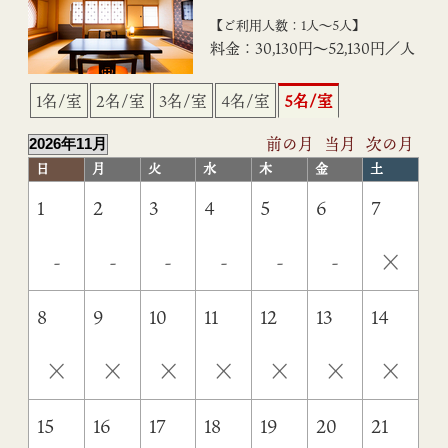
【ご利用人数：1人〜5人】
料金：30,130円〜52,130円／人
1名/室
2名/室
3名/室
4名/室
5名/室
前の月
当月
次の月
日
月
火
水
木
金
土
1
2
3
4
5
6
7
×
-
-
-
-
-
-
8
9
10
11
12
13
14
×
×
×
×
×
×
×
15
16
17
18
19
20
21