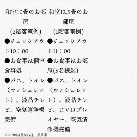
和室10畳のお部
和室12.5畳のお
屋
部屋
(2階客室例)
(1階客室例)
●チェックアウ
●チェックアウ
ト10：00
ト11：00
●お食事は個室
●お食事はお部
食事処
屋(5名様迄)
●バス、トイレ
●バス、トイレ
（ウォシュレッ
（ウォシュレッ
ト）、液晶テレ
ト）、液晶テレ
ビ、空気清浄機
ビ、ＤＶＤプレ
完備
イヤー、空気清
浄機完備
※2020年4月からは、兵庫県