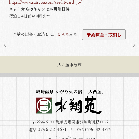
https://www.suisyou.com/credit-card_jp/
ネットからのキャンセル可能日時
宿泊日4日前の0時まで
予約の照会・取消しは、
こちら
から
大西屋水翔苑
〒669−6102 兵庫県豊岡市城崎町桃島1256
0796-32-4571
電話
/ FAX 0796-32-4575
Ｅ-mail：
mail@suisyou.com