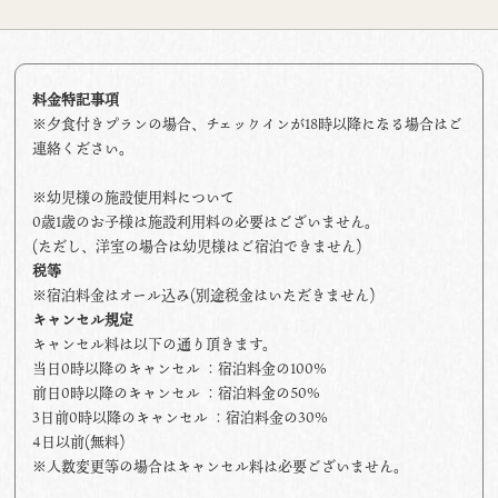
料金特記事項
※夕食付きプランの場合、チェックインが18時以降になる場合はご
連絡ください。
※幼児様の施設使用料について
0歳1歳のお子様は施設利用料の必要はございません。
(ただし、洋室の場合は幼児様はご宿泊できません)
税等
※宿泊料金はオール込み(別途税金はいただきません)
キャンセル規定
キャンセル料は以下の通り頂きます。
当日0時以降のキャンセル ：宿泊料金の100%
前日0時以降のキャンセル ：宿泊料金の50%
3日前0時以降のキャンセル ：宿泊料金の30%
4日以前(無料)
※人数変更等の場合はキャンセル料は必要ございません。