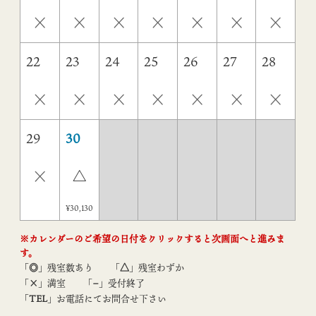
×
×
×
×
×
×
×
22
23
24
25
26
27
28
×
×
×
×
×
×
×
29
30
×
△
¥30,130
※カレンダーのご希望の日付をクリックすると次画面へと進みま
す。
「
◎
」残室数あり
「
△
」残室わずか
「
×
」満室
「
−
」受付終了
「
TEL
」お電話にてお問合せ下さい