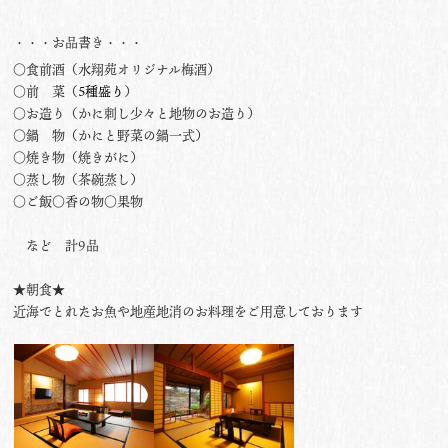
・・・お品書き・・・
○食前酒（水翔苑オリジナル梅酒）
○前 菜（
5種盛り
）
○お造り（かに刺し少々と地物のお造り）
○鍋 物（かにと野菜の鍋一式）
○焼き物（焼きがに）
○蒸し物（茶碗蒸し）
○ご飯○香の物○果物
など 計9品
★朝食★
近海でとれたお魚や地産地消のお料理をご用意しております