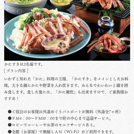
かにすきは2名盛です。
[ プラン内容 ]
いわずと知れた「かに」料理の王様、「かにすき」をメインとしたお料
理。大きな鍋にかにや野菜を入れ炊きます。みんなでわいわいと鍋を囲
み食します。食した後には、「かに雑炊」も出来ますので、ご家族様お
すすめ！
●ご宿泊のお客様は外湯めぐりパスポートが無料（外湯全7ヶ所）
●ＰＭ4：00〜ＰＭ10：00まで町の中心まで送迎サービス。
●ロビーでコーヒーやお茶のセルフサービスあり。
Wi-Fi
●全館（お部屋）で無線ＬＡＮ（
）がご利用できます。