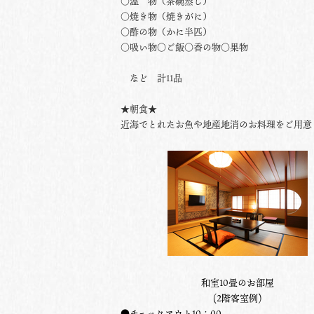
○温 物（茶碗蒸し）
○焼き物（
焼きがに
）
○酢の物（かに半匹）
○吸い物○ご飯○香の物○果物
など 計11品
★朝食★
近海でとれたお魚や地産地消のお料理をご用意
和室10畳のお部屋
(2階客室例)
●チェックアウト10：00