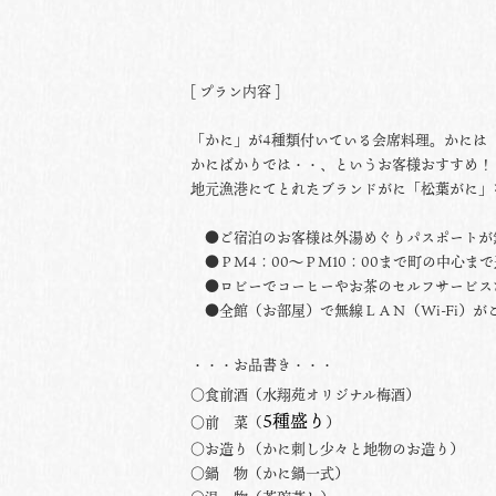
[ プラン内容 ]
「かに」が4種類付いている会席料理。かには
かにばかりでは・・、というお客様おすすめ！
地元漁港にてとれたブランドがに「松葉がに」
●ご宿泊のお客様は外湯めぐりパスポートが
●ＰＭ4：00〜ＰＭ10：00まで町の中心ま
●ロビーでコーヒーやお茶のセルフサービス
●全館（お部屋）で無線ＬＡＮ（
Wi-Fi
）が
・・・お品書き・・・
○食前酒（水翔苑オリジナル梅酒）
5種盛り
○前 菜（
）
○お造り（かに刺し少々と地物のお造り）
○鍋 物（かに鍋一式）