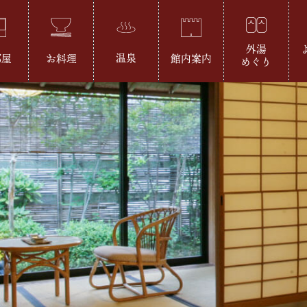
外湯
温泉
部屋
お料理
館内案内
めぐり