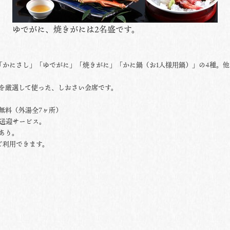
ゆでがに、焼きがには2名盛です。
「かにさし」「ゆでがに」「焼きがに」「かに鍋（お1人様用鍋）」の4種。
を厳選して使った、しおさい会席です。
無料（外湯全7ヶ所）
で送迎サービス。
あり。
ご利用できます。