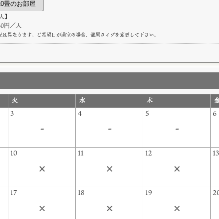
人】
330円／人
況は異なります。ご希望日が満室の場合、部屋タイプを変更して下さい。
火
水
木
3
4
5
6
-
-
-
10
11
12
1
×
×
×
17
18
19
2
×
×
×