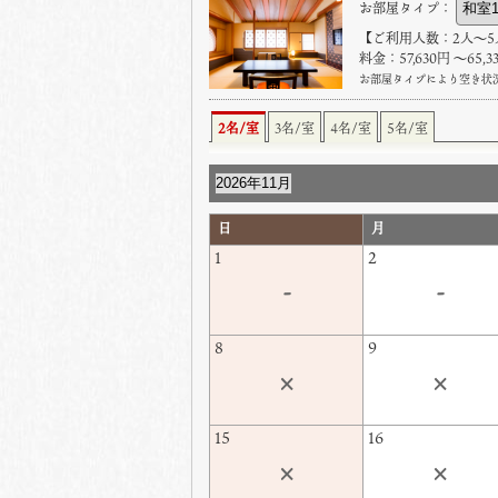
お部屋タイプ：
【ご利用人数：2人〜5
料金：57,630円 〜65,
お部屋タイプにより空き状
2名/室
3名/室
4名/室
5名/室
日
月
1
2
-
-
8
9
×
×
15
16
×
×