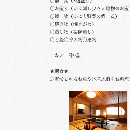
○前 菜（
5種盛り
）
○お造り（かに刺し少々と地物のお造
○鍋 物（かにと野菜の鍋一式）
○焼き物（焼きがに）
○蒸し物（茶碗蒸し）
○ご飯○香の物○果物
など 計9品
★朝食★
近海でとれたお魚や地産地消のお料理