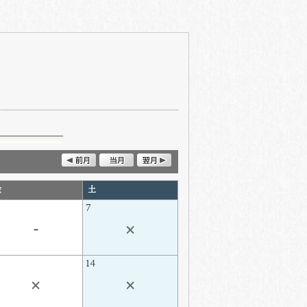
金
土
7
-
×
3
14
×
×