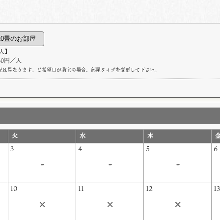
人】
330円／人
況は異なります。ご希望日が満室の場合、部屋タイプを変更して下さい。
火
水
木
3
4
5
6
-
-
-
10
11
12
1
×
×
×