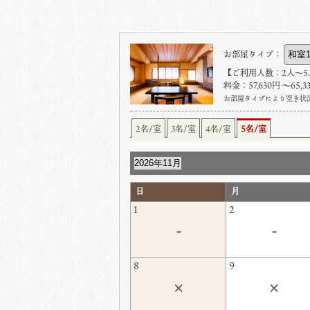
お部屋タイプ：
【ご利用人数：2人〜5
料金：57,630円 〜65,
お部屋タイプにより空き状
2名/室
3名/室
4名/室
5名/室
日
月
1
2
-
-
8
9
×
×