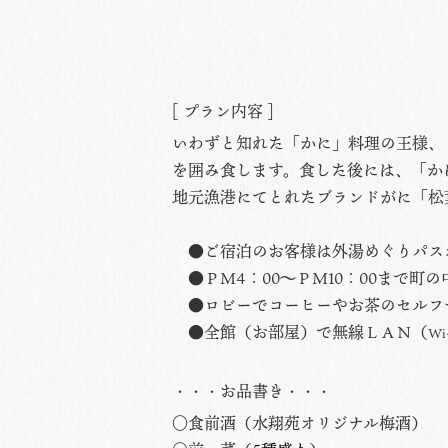
[ プラン内容 ]
いわずと知れた「かに」料理の王様、
を囲み食します。食した後には、「か
地元漁港にてとれたブランドがに「松
●ご宿泊のお客様は外湯めぐりパス
●ＰＭ4：00〜ＰＭ10：00まで町
●ロビーでコーヒーやお茶のセルフ
●全館（お部屋）で無線ＬＡＮ（
Wi
・・・お品書き・・・
○食前酒（水翔苑オリジナル梅酒）