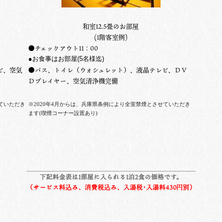
和室12.5畳のお部屋
(1階客室例)
●チェックアウト11：00
●お食事はお部屋
(5名様迄
)
ビ、空気
●バス、トイレ（ウォシュレット）、液晶テレビ、ＤＶ
Ｄプレイヤー、空気清浄機完備
ていただき
※2020年4月からは、兵庫県条例により全室禁煙とさせていただき
ます(喫煙コーナー設置あり)
下記料金表は1部屋に入られる1泊2食の価格です。
（サービス料込み、消費税込み、入湯税･入湯料430円別）