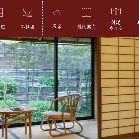
外湯
温泉
部屋
お料理
館内案内
めぐり