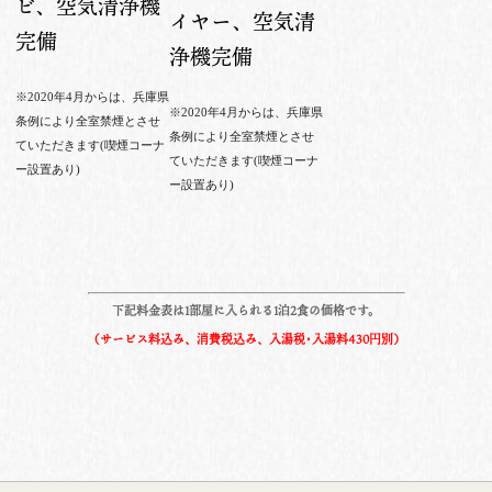
ビ、空気清浄機
イヤー、空気清
完備
浄機完備
※2020年4月からは、兵庫県
※2020年4月からは、兵庫県
条例により全室禁煙とさせ
条例により全室禁煙とさせ
ていただきます(喫煙コーナ
ていただきます(喫煙コーナ
ー設置あり)
ー設置あり)
下記料金表は1部屋に入られる1泊2食の価格です。
（サービス料込み、消費税込み、入湯税･入湯料430円別）