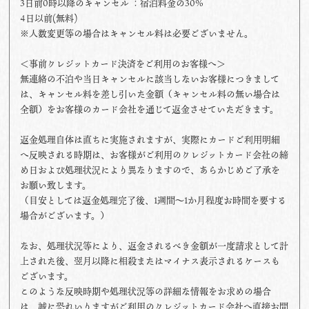
3日前0時以降のキャンセル ：宿泊料金の30%
4日以前(無料)
※人数変更等の場合はキャンセル料は必要ございません。
＜事前クレジットカード決済をご利用のお客様へ＞
無連絡の不泊や当日キャンセルに該当しないお客様につきまして
は、キャンセル料を差し引いた金額（キャンセル料の無い場合は
全額）をお客様のカード会社を通じて返金させていただきます。
返金処理自体は直ちに実施されますが、実際にカードご利用明細
へ反映される時期は、お客様がご利用のクレジットカード会社の締
め日および処理状況により異なりますので、あらかじめご了承を
お願い致します。
（目安としては返金処理完了後、1週間～1か月程度お時間を要する
場合がございます。）
なお、処理状況等により、返金されるべき金額が一度請求として計
上された後、翌月以降に相殺またはマイナス表示されるケースも
ございます。
このような反映時期や処理状況等の詳細な情報をお求めの場合
は、誠に恐れいりますがご利用のクレジットカード会社へ直接お問