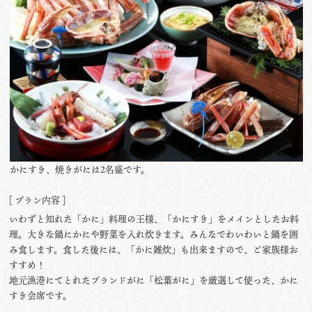
かにすき、焼きがには2名盛です。
[ プラン内容 ]
いわずと知れた「かに」料理の王様、「かにすき」をメインとしたお料
理。大きな鍋にかにや野菜を入れ炊きます。みんなでわいわいと鍋を囲
み食します。食した後には、「かに雑炊」も出来ますので、ご家族様お
すすめ！
地元漁港にてとれたブランドがに「松葉がに」を厳選して使った、かに
すき会席です。