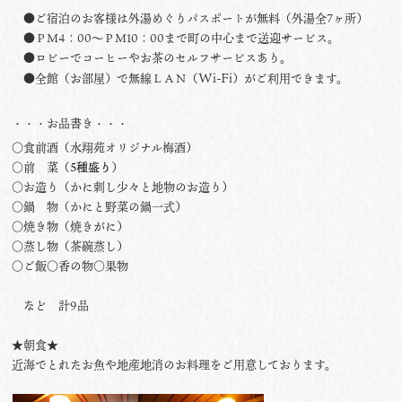
●ご宿泊のお客様は外湯めぐりパスポートが無料（外湯全7ヶ所）
●ＰＭ4：00〜ＰＭ10：00まで町の中心まで送迎サービス。
●ロビーでコーヒーやお茶のセルフサービスあり。
Wi-Fi
●全館（お部屋）で無線ＬＡＮ（
）がご利用できます。
・・・お品書き・・・
○食前酒（水翔苑オリジナル梅酒）
○前 菜（
5種盛り
）
○お造り（かに刺し少々と地物のお造り）
○鍋 物（かにと野菜の鍋一式）
○焼き物（焼きがに）
○蒸し物（茶碗蒸し）
○ご飯○香の物○果物
など 計9品
★朝食★
近海でとれたお魚や地産地消のお料理をご用意しております。