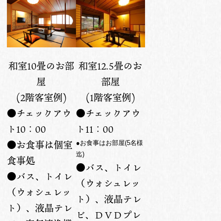
和室10畳のお部
和室12.5畳のお
屋
部屋
(2階客室例)
(1階客室例)
●チェックアウ
●チェックアウ
ト10：00
ト11：00
●お食事は個室
●お食事はお部屋
(5名様
迄
)
食事処
●バス、トイレ
●バス、トイレ
（ウォシュレッ
（ウォシュレッ
ト）、液晶テレ
ト）、液晶テレ
ビ、ＤＶＤプレ