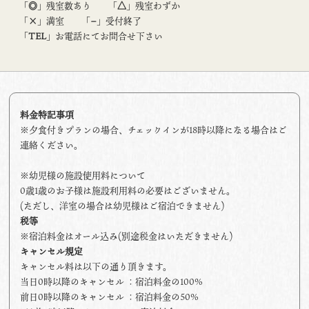
「
◎
」残室数あり
「
△
」残室わずか
「
×
」満室
「
−
」受付終了
「
TEL
」お電話にてお問合せ下さい
料金特記事項
※夕食付きプランの場合、チェックインが18時以降になる場合はご
連絡ください。
※幼児様の施設使用料について
0歳1歳のお子様は施設利用料の必要はございません。
(ただし、洋室の場合は幼児様はご宿泊できません)
税等
※宿泊料金はオール込み(別途税金はいただきません)
キャンセル規定
キャンセル料は以下の通り頂きます。
当日0時以降のキャンセル ：宿泊料金の100%
前日0時以降のキャンセル ：宿泊料金の50%