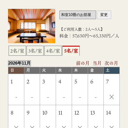
【ご利用人数：2人〜5人】
料金：57,630円〜65,330円／人
2名/室
3名/室
4名/室
5名/室
前の月
当月
次の月
日
月
火
水
木
金
土
1
2
3
4
5
6
7
×
-
-
-
-
-
-
8
9
10
11
12
13
14
×
×
×
×
×
×
×