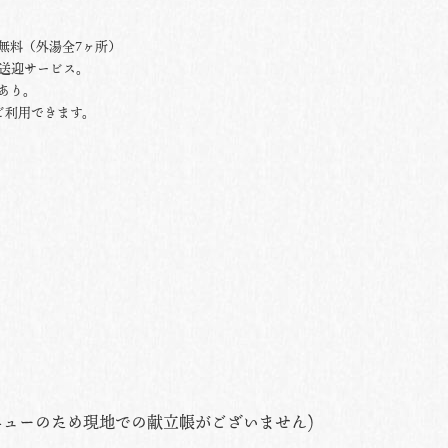
無料（外湯全7ヶ所）
で送迎サービス。
あり。
ご利用できます。
ニューのため現地での献立帳がございません)