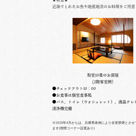
近海でとれたお魚や地産地消のお料理をご用意
和室10畳のお部屋
(2階客室例)
●チェックアウト10：00
●お食事は個室食事処
●バス、トイレ（ウォシュレット）、液晶テレ
清浄機完備
※2020年4月からは、兵庫県条例により全室禁煙とさせ
ます(喫煙コーナー設置あり)