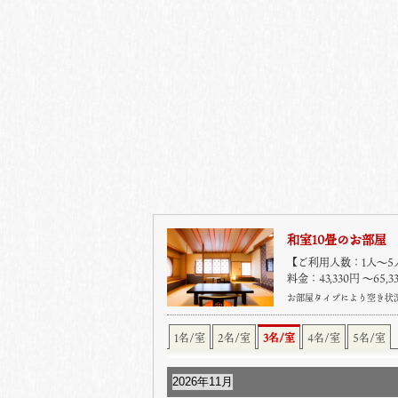
和室10畳のお部屋
【ご利用人数：1人〜5
料金：43,330円 〜65,
お部屋タイプにより空き状
1名/室
2名/室
3名/室
4名/室
5名/室