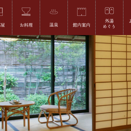
外湯
温泉
部屋
お料理
館内案内
めぐり