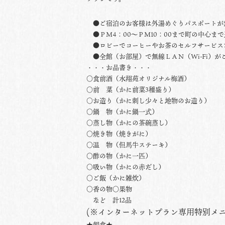
●ご宿泊のお客様は外湯めぐりパスポートが
●ＰＭ4：00〜ＰＭ10：00まで町の中心ま
●ロビーでコーヒーやお茶のセルフサービス
●全館（お部屋）で無線ＬＡＮ（
Wi-Fi
）が
・・・お品書き・・・
○食前酒（水翔苑オリジナル梅酒）
○前 菜（かに前菜3種盛り）
○お造り（かに刺し少々と地物のお造り）
○鍋 物（かに鍋一式）
○蒸し物（かにの茶碗蒸し）
○焼き物（焼きがに）
○温 物（但馬牛ステーキ）
○酢の物（かに一匹）
○吸い物（かにの赤だし）
○ご飯（かに雑炊）
○香の物○果物
など 計12品
(※インターネットプラン専用特別メ
★朝食★