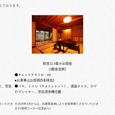
しております。
和室12.5畳のお部屋
(1階客室例)
●チェックアウト11：00
●お食事はお部屋
(5名様迄
)
ビ、空気
●バス、トイレ（ウォシュレット）、液晶テレビ、ＤＶ
Ｄプレイヤー、空気清浄機完備
ていただき
※2020年4月からは、兵庫県条例により全室禁煙とさせていただき
ます(喫煙コーナー設置あり)