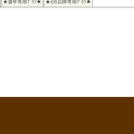
★通年専用ﾌﾟﾗﾝ★
★4月以降専用ﾌﾟﾗﾝ★