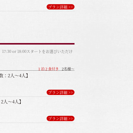
プラン詳細 >>
0 or 18:00スタートをお選びいただけ
１泊２食付き
2名様～
数：2人～4人】
プラン詳細 >>
2人～4人】
プラン詳細 >>