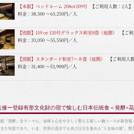
【本館】ベッドルーム 208or209号
【ご利用人数：2人】
料金：38,500 ～63,250円／人
【別館】119 or 120号デラックス和室8畳（庭側）
【ご利
料金：33,050 ～55,550円／人
【別館】スタンダード和室7〜８畳（庭側）
【ご利用人数
料金：31,400 ～53,900円／人
監修ー登録有形文化財の宿で愉しむ日本伝統食＜発酵×
伝統「発酵」をテーマに、身体と心をやさしく整える新しい鍋コースが新登場
できた知恵であり、いま、世界の食卓でも再び注目を集める“うま味の源”。野