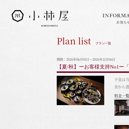
INFORM
お知ら
INFORMATION
お知らせ
Plan list
STORIES
プラン一覧
小林屋について
ROOMS
客室
期間：2026年06月01日～2026年11月06日
【夏/秋】ーお客様支持No1ー「
FACILITIES
館内案内
夕食は
DINING
料理とうつわ
食から
料金一
ONSEN
温泉
ACCESS
アクセス