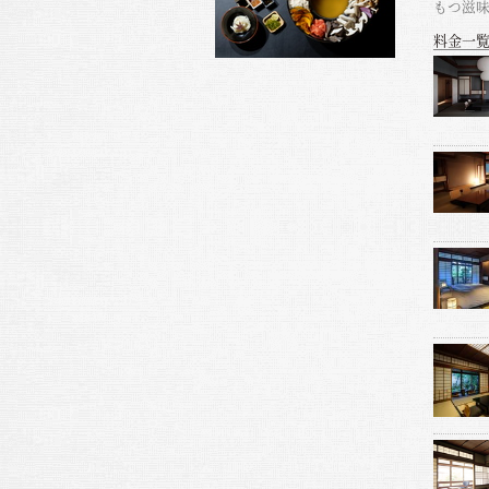
もつ滋
料金一