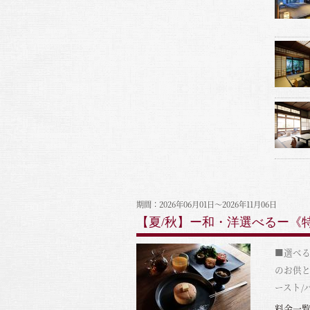
期間：2026年06月01日～2026年11月06日
【夏/秋】ー和・洋選べるー《特
■選べる
のお供と
ースト/
料金一