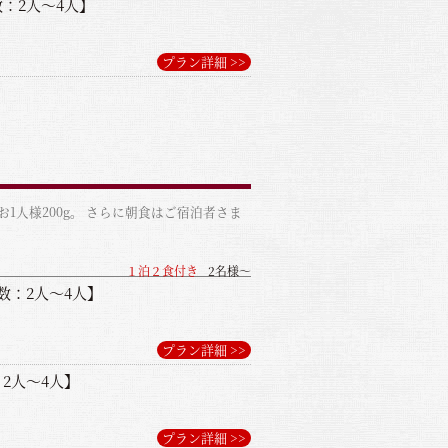
：2人～4人】
プラン詳細 >>
人様200g。 さらに朝食はご宿泊者さま
１泊２食付き
2名様～
数：2人～4人】
プラン詳細 >>
2人～4人】
プラン詳細 >>