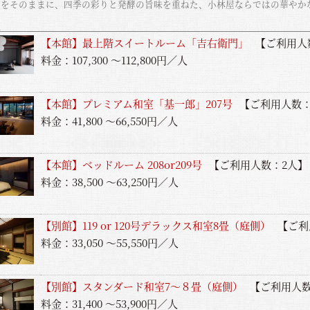
味をそのままに、四季の彩りと発酵の旨味を重ねた、小林屋ならではの華やか
覧
【本館】最上階スイートルーム「吉右衛門」
【ご利用人
料金：107,300 ～112,800円／人
【本館】プレミアム和室「基一郎」207号
【ご利用人数：
料金：41,800 ～66,550円／人
【本館】ベッドルーム 208or209号
【ご利用人数：2人】
料金：38,500 ～63,250円／人
【別館】119 or 120号デラックス和室8畳（庭側）
【ご利
料金：33,050 ～55,550円／人
【別館】スタンダード和室7〜８畳（庭側）
【ご利用人数
料金：31,400 ～53,900円／人