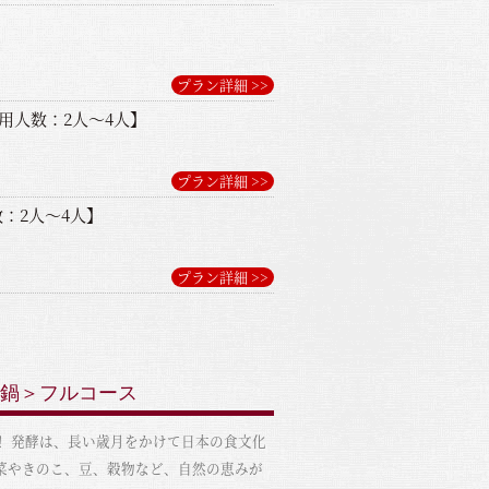
プラン詳細 >>
用人数：2人～4人】
プラン詳細 >>
：2人～4人】
プラン詳細 >>
花鍋＞フルコース
！ 発酵は、長い歳月をかけて日本の食文化
菜やきのこ、豆、穀物など、自然の恵みが