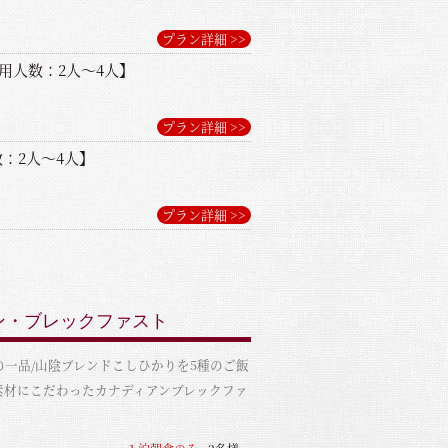
プラン詳細 >>
用人数：2人～4人】
プラン詳細 >>
：2人～4人】
プラン詳細 >>
アン・ブレックファスト
の一品/山陰ブレンドこしひかりを5種のご飯
素材にこだわったカナディアンブレックファ