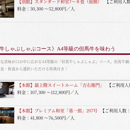
【別館】スタンダード和室7〜８畳（庭側）
【ご利用人数
料金：30,300 ～52,800円／人
《但馬牛しゃぶしゃぶコース》A4等級の但馬牛を味わう
な旨味が口の中に広がるA4等級の「但馬牛しゃぶしゃぶ」コース。但馬牛鍋お1
洋食・和食から選択いただける特典付き！
覧
【本館】最上階スイートルーム「吉右衛門」
【ご利用人
料金：107,300 ～112,800円／人
【本館】プレミアム和室「基一郎」207号
【ご利用人数：
料金：41,800 ～76,500円／人