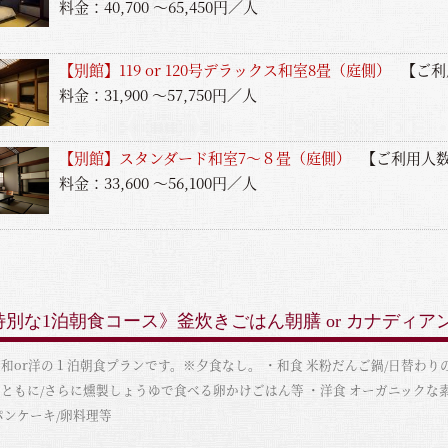
料金：40,700 ～65,450円／人
【別館】119 or 120号デラックス和室8畳（庭側）
【ご利
料金：31,900 ～57,750円／人
【別館】スタンダード和室7〜８畳（庭側）
【ご利用人数
料金：33,600 ～56,100円／人
別な1泊朝食コース》釜炊きごはん朝膳 or カナディ
和or洋の１泊朝食プランです。※夕食なし。 ・和食 米粉だんご鍋/日替わり
ともに/さらに燻製しょうゆで食べる卵かけごはん等 ・洋食 オーガニックな
パンケーキ/卵料理等
覧