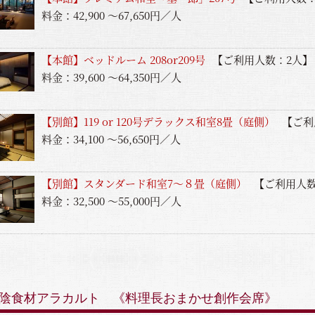
料金：42,900 ～67,650円／人
【本館】ベッドルーム 208or209号
【ご利用人数：2人】
料金：39,600 ～64,350円／人
【別館】119 or 120号デラックス和室8畳（庭側）
【ご利
料金：34,100 ～56,650円／人
【別館】スタンダード和室7〜８畳（庭側）
【ご利用人数
料金：32,500 ～55,000円／人
季節の山陰食材アラカルト 《料理長おまかせ創作会席》