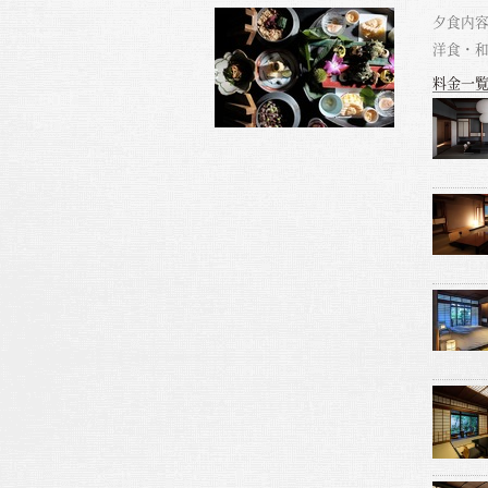
夕食内容
洋食・
料金一