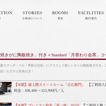
ATION
STORIES
ROOMS
FACILITIES
せ
小林屋について
客室
館内案内
焼きがに陶板焼き」付き＋Standard「月替わり会席」コ
当館スタンダードの「季節の会席」にプラスして嬉しいカニの陶板焼き付き。
選択いただける特典付き！
覧
【本館】最上階スイートルーム「吉右衛門」
【ご利用人
料金：108,400 ～113,900円／人
【本館】プレミアム和室「基一郎」207号
【ご利用人数：