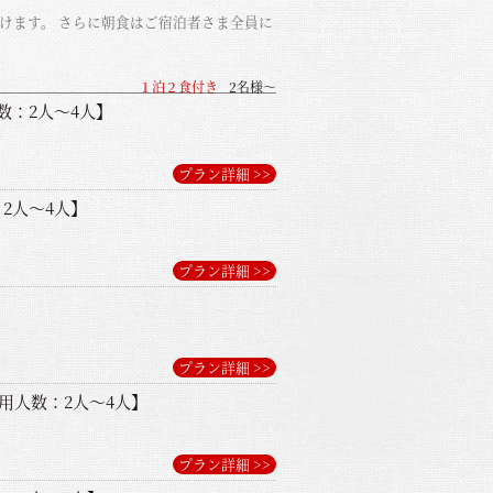
ただけます。 さらに朝食はご宿泊者さま全員に
１泊２食付き
2名様～
数：2人～4人】
プラン詳細 >>
2人～4人】
プラン詳細 >>
プラン詳細 >>
用人数：2人～4人】
プラン詳細 >>