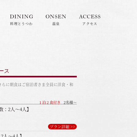
DINING
ONSEN
ACCESS
料理とうつわ
温泉
アクセス
ース
さらに朝食はご宿泊者さま全員に洋食・和
１泊２食付き
2名様～
数：2人～4人】
プラン詳細 >>
2人～4人】