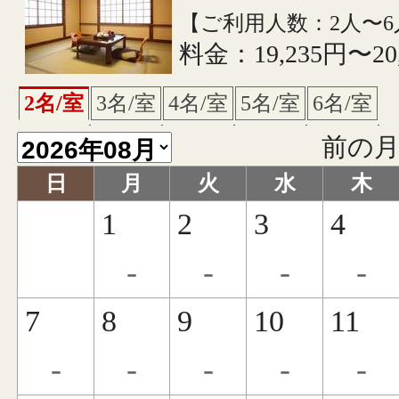
【ご利用人数：2人〜6
料金：19,235円〜20
2名/室
3名/室
4名/室
5名/室
6名/室
前の
日
月
火
水
木
1
2
3
4
-
-
-
-
7
8
9
10
11
-
-
-
-
-