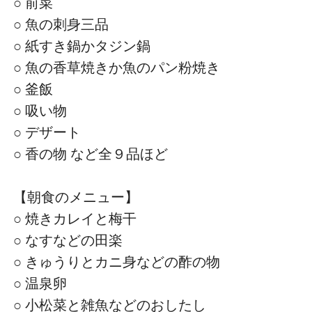
○ 前菜
○ 魚の刺身三品
○ 紙すき鍋かタジン鍋
○ 魚の香草焼きか魚のパン粉焼き
○ 釜飯
○ 吸い物
○ デザート
○ 香の物 など全９品ほど
【朝食のメニュー】
○ 焼きカレイと梅干
○ なすなどの田楽
○ きゅうりとカニ身などの酢の物
○ 温泉卵
○ 小松菜と雑魚などのおしたし