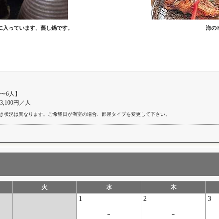
に入っています。蒸し鍋です。
海の
〜6人】
23,100円／人
き状況は異なります。ご希望日が満室の場合、部屋タイプを変更して下さい。
火
水
木
1
2
3
-
-