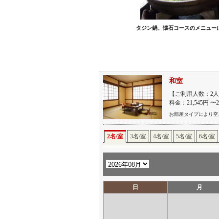
タジン鍋。懐石コースのメニュー
和室
【ご利用人数：2人
料金：21,545円 〜
お部屋タイプにより空
2名/室
3名/室
4名/室
5名/室
6名/室
日
月