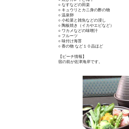
○ なすなどの田楽
○ キュウリとカニ身の酢の物
○ 温泉卵
○ 小松菜と雑魚などの浸し
○ 陶板焼き（イカやエビなど）
○ ワカメなどの味噌汁
○ フルーツ
○ 味付け海苔
○ 香の物 など１０品ほど
【ビーチ情報】
宿の前が佐津海岸です。