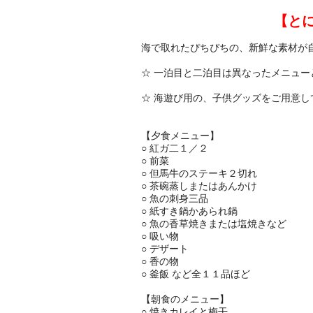
【と
海で取れたぴちぴちの、新鮮な素材が
☆ 一泊目と二泊目は異なったメニュ
☆ 海遊び用の、子供グッズをご用意し
【夕食メニュー】
○ 紅ガ二１／２
○ 前菜
○ 但馬牛のステーキ２切れ
○ 茶碗蒸しまたはあんかけ
○ 魚の刺身三品
○ 紙すき鍋かあられ鍋
○ 魚の香草焼きまたは塩焼きなど
○ 吸い物
○ デザート
○ 香の物
○ 釜飯 など全１１品ほど
【朝食のメニュー】
○ 焼きカレイと梅干