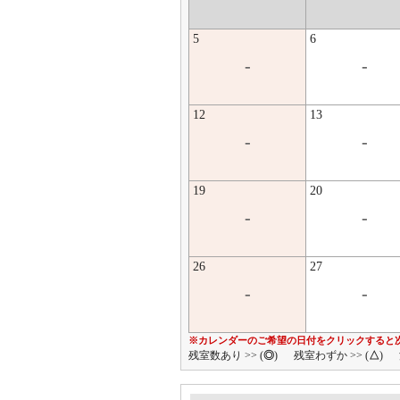
5
6
-
-
12
13
-
-
19
20
-
-
26
27
-
-
※カレンダーのご希望の日付をクリックすると
残室数あり >> (
◎
)
残室わずか >> (
△
)