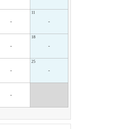
11
-
-
18
-
-
25
-
-
-