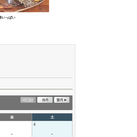
幸いっぱい
金
土
4
-
-