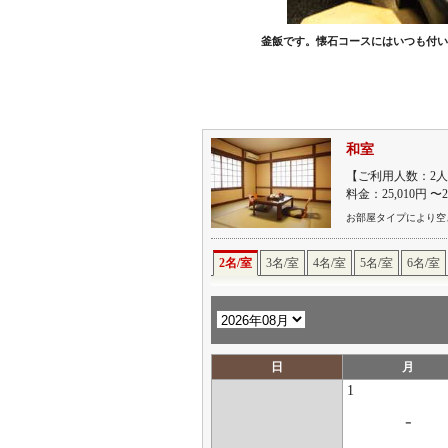
釜飯です。懐石コースにはいつも付い
和室
【ご利用人数：2人
料金：25,010円 〜
お部屋タイプにより空
2名/室
3名/室
4名/室
5名/室
6名/室
日
月
1
-