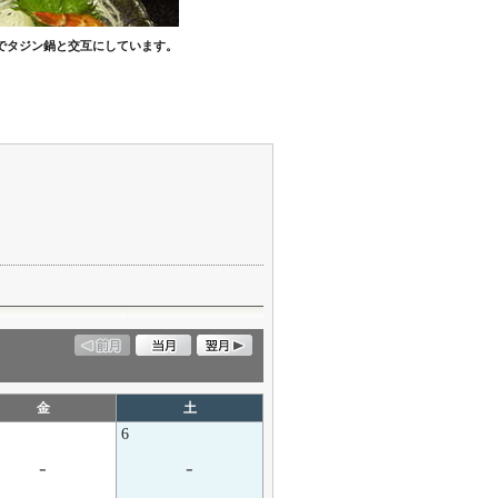
でタジン鍋と交互にしています。
金
土
6
-
-