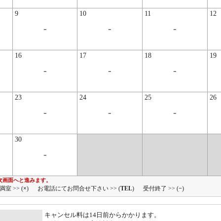
9
10
11
12
-
-
-
16
17
18
19
-
-
-
23
24
25
26
-
-
-
30
-
次画面へと進みます。
満室 >> (
×
)
お電話にてお問合せ下さい >> (
TEL
)
受付終了 >> (
−
)
キャンセル料は14日前からかかります。