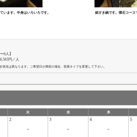
ています。中身はいろいろです。
紙すき鍋です。懐石コース
〜6人】
26,565円／人
き状況は異なります。ご希望日が満室の場合、部屋タイプを変更して下さい。
火
水
木
2
3
4
5
-
-
-