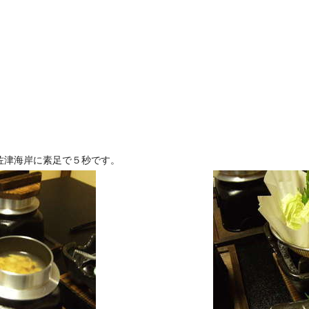
佐津海岸に素足で５秒です。