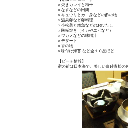
○ 焼きカレイと梅干
○ なすなどの田楽
○ キュウリとカニ身などの酢の物
○ 温泉卵など卵料理
○ 小松菜と雑魚などのおひたし
○ 陶板焼き（イカやエビなど）
○ ワカメなどの味噌汁
○ デザート
○ 香の物
○ 味付け海苔 など全１０品ほど
【ビーチ情報】
宿の前は日本海で、美しい白砂青松の