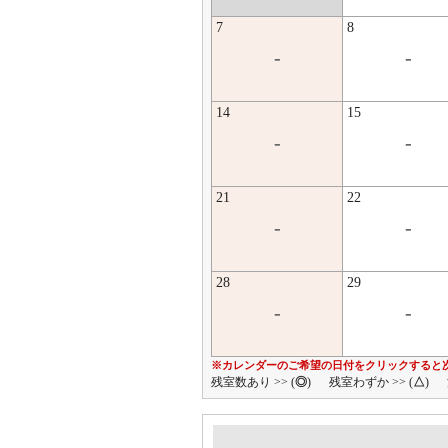
7
8
-
-
14
15
-
-
21
22
-
-
28
29
-
-
※カレンダーのご希望の日付をクリックすると
残室数あり >> (
◎
)
残室わずか >> (
△
)