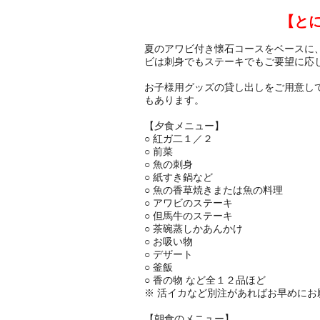
【と
夏のアワビ付き懐石コースをベースに
ビは刺身でもステーキでもご要望に応
お子様用グッズの貸し出しをご用意し
もあります。
【夕食メニュー】
○ 紅ガ二１／２
○ 前菜
○ 魚の刺身
○ 紙すき鍋など
○ 魚の香草焼きまたは魚の料理
○ アワビのステーキ
○ 但馬牛のステーキ
○ 茶碗蒸しかあんかけ
○ お吸い物
○ デザート
○ 釜飯
○ 香の物 など全１２品ほど
※ 活イカなど別注があればお早めにお
【朝食のメニュー】