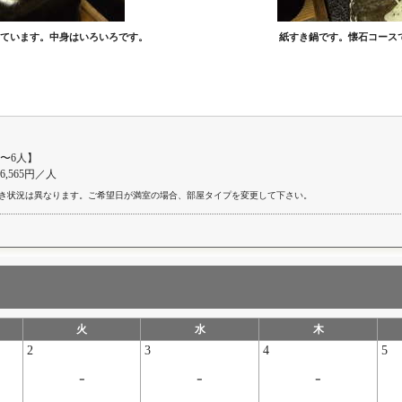
ています。中身はいろいろです。
紙すき鍋です。懐石コース
〜6人】
26,565円／人
き状況は異なります。ご希望日が満室の場合、部屋タイプを変更して下さい。
火
水
木
2
3
4
5
-
-
-