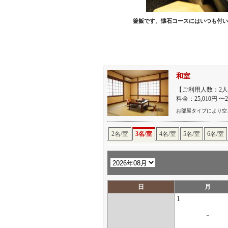
釜飯です。懐石コースにはいつも付い
和室
【ご利用人数：2人
料金：25,010円 〜
お部屋タイプにより空
2名/室
3名/室
4名/室
5名/室
6名/室
日
月
1
-