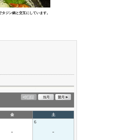
でタジン鍋と交互にしています。
金
土
6
-
-