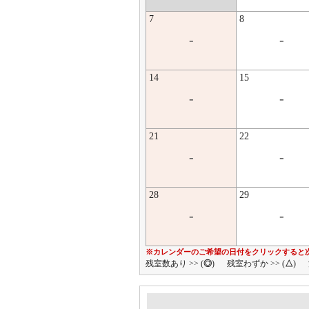
7
8
-
-
14
15
-
-
21
22
-
-
28
29
-
-
※カレンダーのご希望の日付をクリックすると
残室数あり >> (
◎
)
残室わずか >> (
△
)