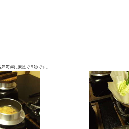
佐津海岸に素足で５秒です。