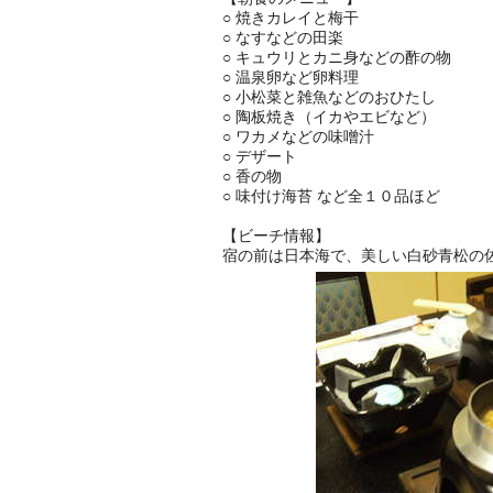
○ 焼きカレイと梅干
○ なすなどの田楽
○ キュウリとカニ身などの酢の物
○ 温泉卵など卵料理
○ 小松菜と雑魚などのおひたし
○ 陶板焼き（イカやエビなど）
○ ワカメなどの味噌汁
○ デザート
○ 香の物
○ 味付け海苔 など全１０品ほど
【ビーチ情報】
宿の前は日本海で、美しい白砂青松の