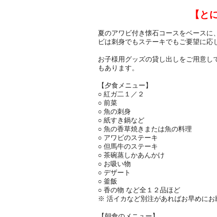
【と
夏のアワビ付き懐石コースをベースに
ビは刺身でもステーキでもご要望に応
お子様用グッズの貸し出しをご用意し
もあります。
【夕食メニュー】
○ 紅ガ二１／２
○ 前菜
○ 魚の刺身
○ 紙すき鍋など
○ 魚の香草焼きまたは魚の料理
○ アワビのステーキ
○ 但馬牛のステーキ
○ 茶碗蒸しかあんかけ
○ お吸い物
○ デザート
○ 釜飯
○ 香の物 など全１２品ほど
※ 活イカなど別注があればお早めにお
【朝食のメニュー】