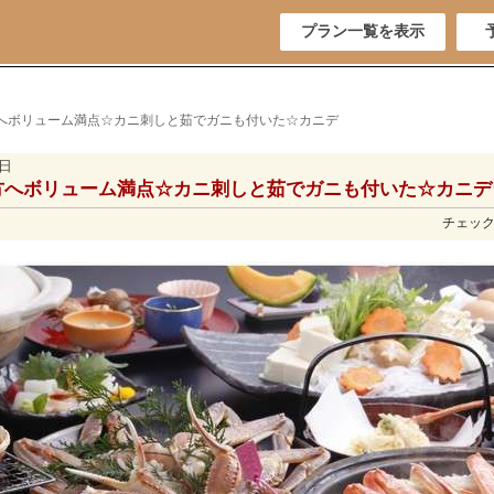
プラン一覧を表示
方へボリューム満点☆カニ刺しと茹でガニも付いた☆カニデ
1日
方へボリューム満点☆カニ刺しと茹でガニも付いた☆カニデ
チェックイ