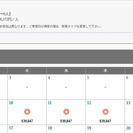
〜6人】
46,372円／人
き状況は異なります。ご希望日が満室の場合、部屋タイプを変更して下さい。
火
水
木
3
4
5
6
-
-
-
10
11
12
13
◎
◎
◎
¥39,847
¥39,847
¥39,847
17
18
19
20