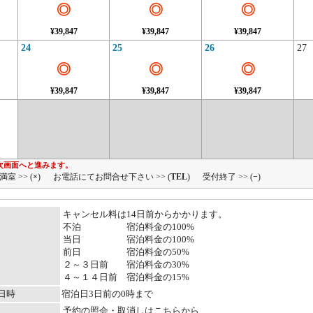
◎
◎
◎
¥39,847
¥39,847
¥39,847
24
25
26
27
◎
◎
◎
¥39,847
¥39,847
¥39,847
次画面へと進みます。
満室 >> (
×
)
お電話にてお問合せ下さい >> (
TEL
)
受付終了 >> (
−
)
キャンセル料は14日前からかかります。
不泊 宿泊料金の100%
当日 宿泊料金の100%
前日 宿泊料金の50%
２～３日前 宿泊料金の30%
４～１４日前 宿泊料金の15%
日時
宿泊日3日前の0時まで
予約の照会・取消しはこちらから