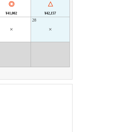
◎
△
¥41,002
¥42,157
28
×
×