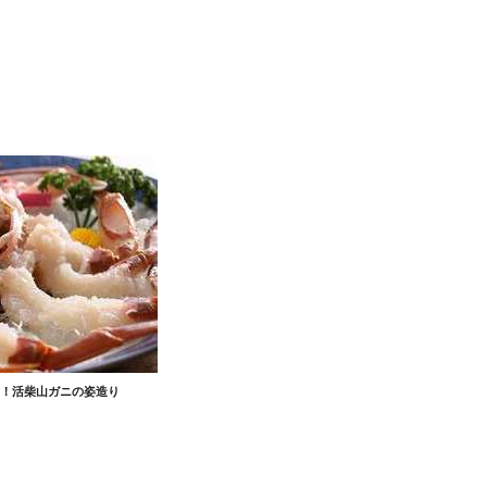
！活柴山ガニの姿造り