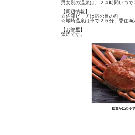
男女別の温泉は、２４時間いつで
【周辺情報】
☆佐津ビーチは宿の目の前
☆城崎温泉は車で２５分、香住漁
【お部屋】
​禁煙です。
松葉かにのゆで