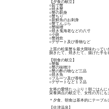
【夕食の献立】
○茹で蟹
○焼き蟹
○蟹の刺身
○蟹ちり
○新鮮魚のお刺身
○蟹てんぷら
○蟹味噌
○焼き鬼海老などの八寸
○小鉢
○蟹雑炊
○デザート及び香物など
上質の松葉蟹を最大限味わってい
捌きたて、焼きたて、揚げた手を
【朝食の献立】
○蟹飯
○蟹の味噌汁
○蟹の酢の物など三品
○焼き魚
○フルーツ及び香物
○デザートなど１２品
女将の愛情たっぷり！朝ごはんに
栄養満点の献立で、女性の方にも
＊夕食、朝食は基本的にテーブル
【佐津温泉】