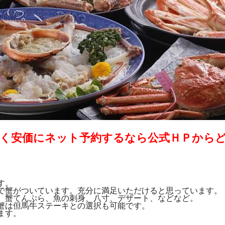
く安価にネット予約するなら公式ＨＰから
す。
で蟹がついています。充分に満足いただけると思っています。
、蟹てんぷら、魚の刺身、八寸、デザート、などなど。
蟹は但馬牛ステーキとの選択も可能です。
ます。