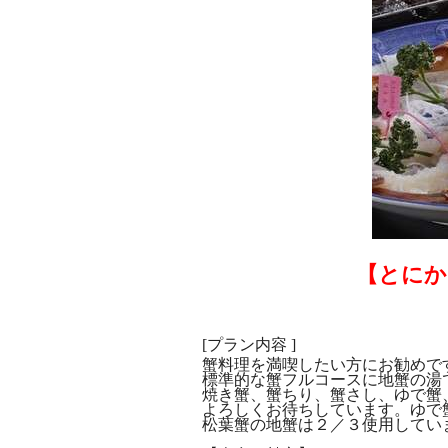
【とにか
[プラン内容 ]
蟹料理を満喫したい方にお勧めで
標準的な蟹フルコースに地蟹の湯
焼き蟹、蟹ちり、蟹さし、ゆで蟹
よろしくお待ちしています。ゆで
松葉蟹の地蟹は２／３使用してい