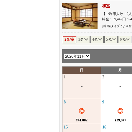
和室
【ご利用人数：2人
料金：39,447円 〜
お部屋タイプにより空
2名/室
3名/室
4名/室
5名/室
6名/室
日
月
1
2
-
-
8
9
◎
◎
¥41,002
¥39,847
15
16