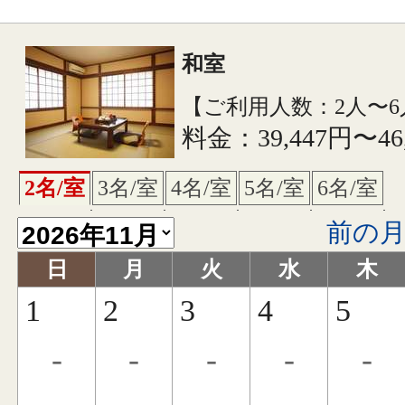
和室
【ご利用人数：2人〜6
料金：39,447円〜46
2名/室
3名/室
4名/室
5名/室
6名/室
前の
日
月
火
水
木
1
2
3
4
5
-
-
-
-
-