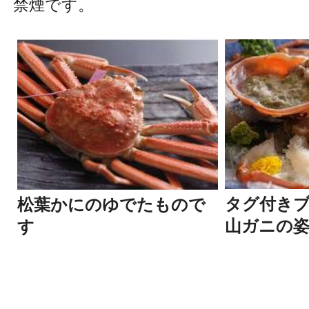
​禁煙です。
タグ付き
松葉かにのゆでたもので
山ガニの
す