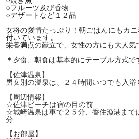
○焼き魚
○フルーツ及び香物
○デザートなど１２品
女将の愛情たっぷり！朝ごはんにもカニ
付いています。
栄養満点の献立で、女性の方にも大人気
＊夕食、朝食は基本的にテーブル方式で
【佐津温泉】
男女別の温泉は、２４時間いつでも入浴
【周辺情報】
☆佐津ビーチは宿の目の前
☆城崎温泉は車で２５分、香住漁港まで
分
【お部屋】