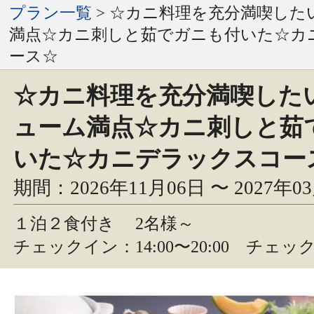
プラン一覧
> ☆カニ料理を充分満喫した
満点☆カニ刺しと茹でガニも付いた☆カ
ース☆
☆カニ料理を充分満喫した
ューム満点☆カニ刺しと茹
いた☆カニデラックスコー
期間：2026年11月06日 〜 2027年0
１泊２食付き
2名様～
チェックイン：14:00〜20:00 チェック