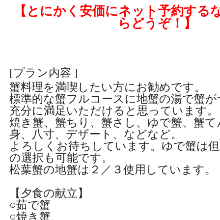
【とにかく安価にネット予約する
らどうぞ！】
[プラン内容 ]
蟹料理を満喫したい方にお勧めです。
標準的な蟹フルコースに地蟹の湯で蟹が
充分に満足いただけると思っています。
焼き蟹、蟹ちり、蟹さし、ゆで蟹、蟹て
身、八寸、デザート、などなど。
よろしくお待ちしています。ゆで蟹は但
の選択も可能です。
松葉蟹の地蟹は２／３使用しています。
【夕食の献立】
○茹で蟹
○焼き蟹