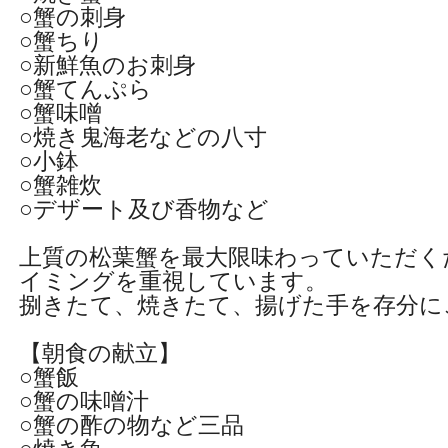
○蟹の刺身
○蟹ちり
○新鮮魚のお刺身
○蟹てんぷら
○蟹味噌
○焼き鬼海老などの八寸
○小鉢
○蟹雑炊
○デザート及び香物など
上質の松葉蟹を最大限味わっていただく
イミングを重視しています。
捌きたて、焼きたて、揚げた手を存分に
【朝食の献立】
○蟹飯
○蟹の味噌汁
○蟹の酢の物など三品