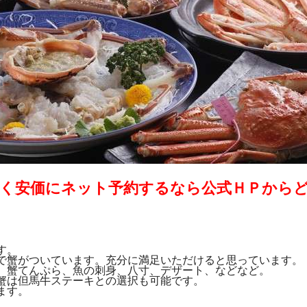
く安価にネット予約するなら公式ＨＰから
す。
で蟹がついています。充分に満足いただけると思っています。
、蟹てんぷら、魚の刺身、八寸、デザート、などなど。
蟹は但馬牛ステーキとの選択も可能です。
ます。