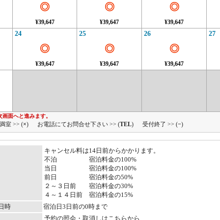
◎
◎
◎
¥39,647
¥39,647
¥39,647
24
25
26
27
◎
◎
◎
¥39,647
¥39,647
¥39,647
次画面へと進みます。
満室 >> (
×
)
お電話にてお問合せ下さい >> (
TEL
)
受付終了 >> (
−
)
キャンセル料は14日前からかかります。
不泊 宿泊料金の100%
当日 宿泊料金の100%
前日 宿泊料金の50%
２～３日前 宿泊料金の30%
４～１４日前 宿泊料金の15%
日時
宿泊日3日前の0時まで
予約の照会・取消しはこちらから