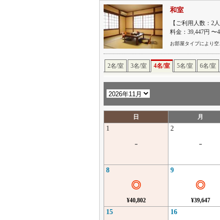
和室
【ご利用人数：2人
料金：39,447円 〜
お部屋タイプにより空
2名/室
3名/室
4名/室
5名/室
6名/室
日
月
1
2
-
-
8
9
◎
◎
¥40,802
¥39,647
15
16