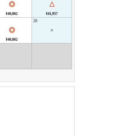
◎
△
¥40,802
¥41,957
28
◎
×
¥40,802