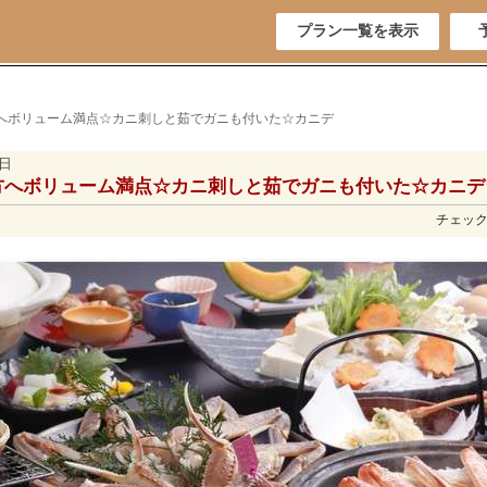
プラン一覧を表示
方へボリューム満点☆カニ刺しと茹でガニも付いた☆カニデ
1日
方へボリューム満点☆カニ刺しと茹でガニも付いた☆カニデ
チェックイ