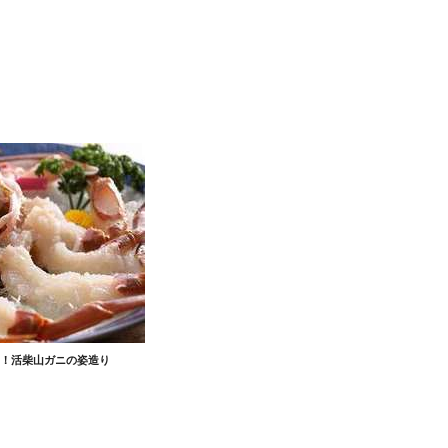
！活柴山ガニの姿造り