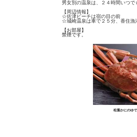
男女別の温泉は、２４時間いつで
【周辺情報】
☆佐津ビーチは宿の目の前
☆城崎温泉は車で２５分、香住漁
【お部屋】
​禁煙です。
松葉かにのゆで