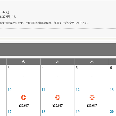
〜6人】
46,372円／人
き状況は異なります。ご希望日が満室の場合、部屋タイプを変更して下さい。
火
水
木
3
4
5
6
-
-
-
10
11
12
13
◎
◎
◎
¥39,647
¥39,647
¥39,647
17
18
19
20