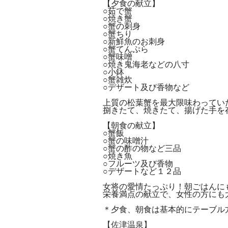
【夕食の献立】
○茹で蟹
○焼き蟹
○蟹の刺身
○蟹ちり
○新鮮魚のお刺身
○蟹てんぷら
○蟹味噌
○焼き鬼海老などの八寸
○小鉢
○蟹雑炊
○デザート及び香物など
上質の松葉蟹を最大限味わってい
捌きたて、焼きたて、揚げた手を
【朝食の献立】
○蟹飯
○蟹の味噌汁
○蟹の酢の物など三品
○焼き魚
○フルーツ及び香物
○デザートなど１２品
女将の愛情たっぷり！朝ごはんに
栄養満点の献立で、女性の方にも
＊夕食、朝食は基本的にテーブル
【佐津温泉】