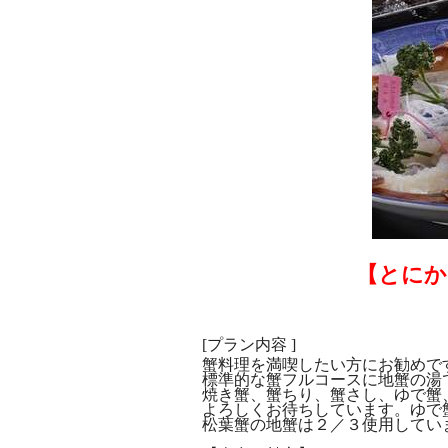
【とにか
[プラン内容 ]
蟹料理を満喫したい方にお勧めで
標準的な蟹フルコースに地蟹の湯
焼き蟹、蟹ちり、蟹さし、ゆで蟹
よろしくお待ちしています。ゆで
松葉蟹の地蟹は２／３使用してい