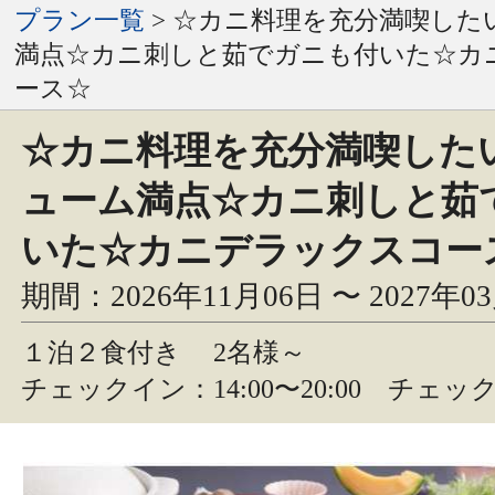
プラン一覧
> ☆カニ料理を充分満喫した
満点☆カニ刺しと茹でガニも付いた☆カ
ース☆
☆カニ料理を充分満喫した
ューム満点☆カニ刺しと茹
いた☆カニデラックスコー
期間：2026年11月06日 〜 2027年0
１泊２食付き
2名様～
チェックイン：14:00〜20:00 チェック