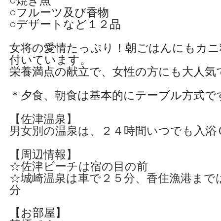
○焼き魚
○フルーツ及び香物
○デザートなど１２品
女将の愛情たっぷり！朝ごはんにもカニ
付いています。
栄養満点の献立で、女性の方にも大人気
＊夕食、朝食は基本的にテーブル方式で
【佐津温泉】
男女別の温泉は、２４時間いつでも入浴
【周辺情報】
☆佐津ビーチは宿の目の前
☆城崎温泉は車で２５分、香住漁港まで
分
【お部屋】