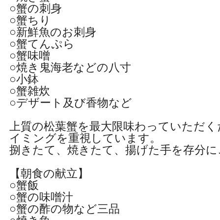
○蟹の刺身
○蟹ちり
○新鮮魚のお刺身
○蟹てんぷら
○蟹味噌
○焼き鬼海老などの八寸
○小鉢
○蟹雑炊
○デザート及び香物など
上質の松葉蟹を最大限味わっていただく
イミングを重視しています。
捌きたて、焼きたて、揚げた手を存分に
【朝食の献立】
○蟹飯
○蟹の味噌汁
○蟹の酢の物など三品