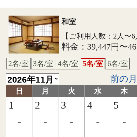
和室
【ご利用人数：2人〜6
料金：39,447円〜46
2名/室
3名/室
4名/室
5名/室
6名/室
前の
日
月
火
水
木
1
2
3
4
5
-
-
-
-
-