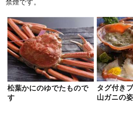
​禁煙です。
タグ付き
松葉かにのゆでたもので
山ガニの
す