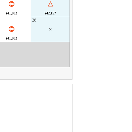
◎
△
¥41,002
¥42,157
28
◎
×
¥41,002