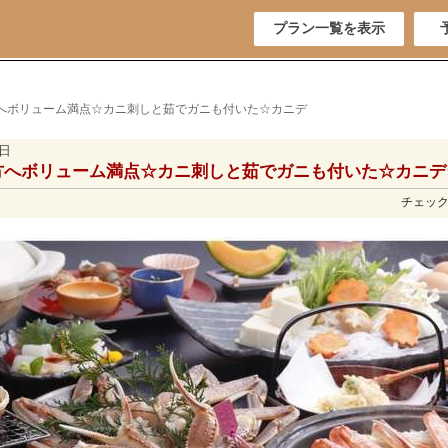
プラン一覧を表示
方へボリューム満点☆カニ刺しと茹でガニも付いた☆カニデ
1日
方へボリューム満点☆カニ刺しと茹でガニも付いた☆カニデ
チェックイ