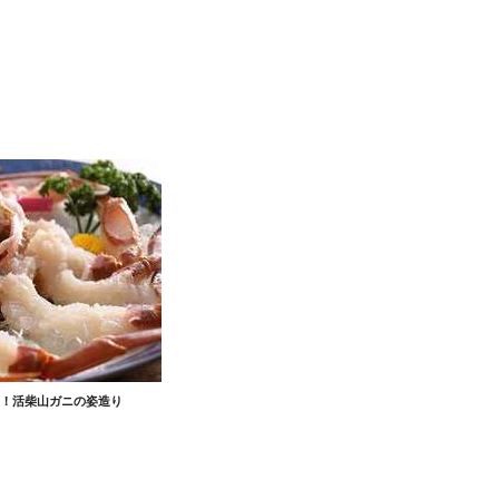
！活柴山ガニの姿造り