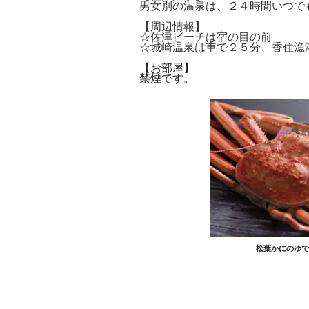
男女別の温泉は、２４時間いつで
【周辺情報】
☆佐津ビーチは宿の目の前
☆城崎温泉は車で２５分、香住漁
【お部屋】
​禁煙です。
松葉かにのゆで