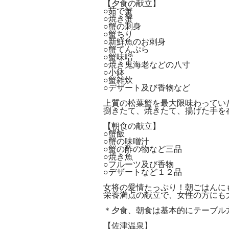
【夕食の献立】
○茹で蟹
○焼き蟹
○蟹の刺身
○蟹ちり
○新鮮魚のお刺身
○蟹てんぷら
○蟹味噌
○焼き鬼海老などの八寸
○小鉢
○蟹雑炊
○デザート及び香物など
上質の松葉蟹を最大限味わってい
捌きたて、焼きたて、揚げた手を
【朝食の献立】
○蟹飯
○蟹の味噌汁
○蟹の酢の物など三品
○焼き魚
○フルーツ及び香物
○デザートなど１２品
女将の愛情たっぷり！朝ごはんに
栄養満点の献立で、女性の方にも
＊夕食、朝食は基本的にテーブル
【佐津温泉】