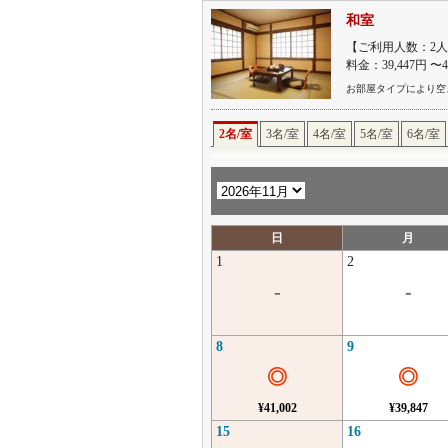
和室
【ご利用人数：2人
料金：39,447円 〜
お部屋タイプにより空
2名/室
3名/室
4名/室
5名/室
6名/室
日
月
1
2
-
-
8
9
◎
◎
¥41,002
¥39,847
15
16