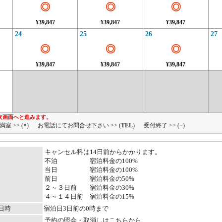
◎
◎
◎
¥39,847
¥39,847
¥39,847
24
25
26
27
◎
◎
◎
¥39,847
¥39,847
¥39,847
次画面へと進みます。
満室 >> (
×
)
お電話にてお問合せ下さい >> (
TEL
)
受付終了 >> (
−
)
キャンセル料は14日前からかかります。
不泊 宿泊料金の100%
当日 宿泊料金の100%
前日 宿泊料金の50%
２～３日前 宿泊料金の30%
４～１４日前 宿泊料金の15%
日時
宿泊日3日前の0時まで
予約の照会・取消しはこちらから