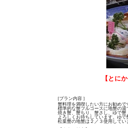
【とにか
[プラン内容 ]
蟹料理を満喫したい方にお勧めで
標準的な蟹フルコースに地蟹の湯
焼き蟹、蟹ちり、蟹さし、ゆで蟹
よろしくお待ちしています。ゆで
松葉蟹の地蟹は２／３使用してい