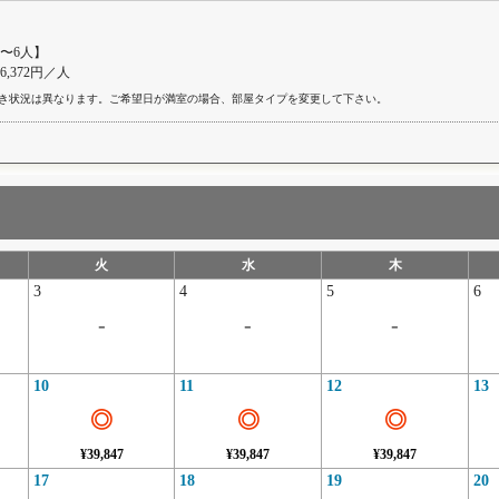
〜6人】
46,372円／人
き状況は異なります。ご希望日が満室の場合、部屋タイプを変更して下さい。
火
水
木
3
4
5
6
-
-
-
10
11
12
13
◎
◎
◎
¥39,847
¥39,847
¥39,847
17
18
19
20