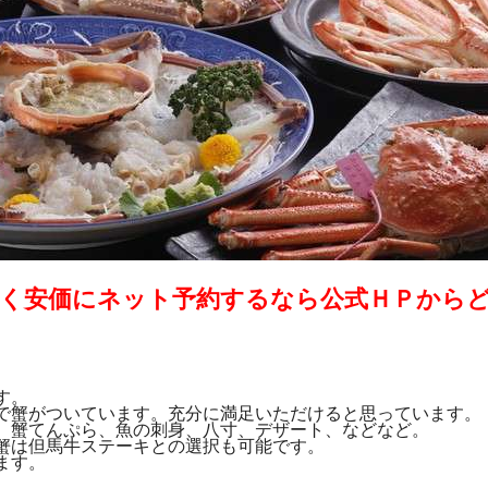
く安価にネット予約するなら公式ＨＰから
す。
で蟹がついています。充分に満足いただけると思っています。
、蟹てんぷら、魚の刺身、八寸、デザート、などなど。
蟹は但馬牛ステーキとの選択も可能です。
ます。