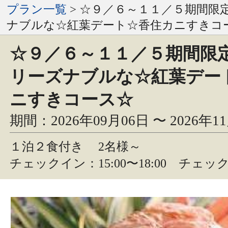
プラン一覧
> ☆９／６～１１／５期間限
ナブルな☆紅葉デート☆香住カニすきコ
☆９／６～１１／５期間限
リーズナブルな☆紅葉デー
ニすきコース☆
期間：2026年09月06日 〜 2026年1
１泊２食付き
2名様～
チェックイン：15:00〜18:00 チェック