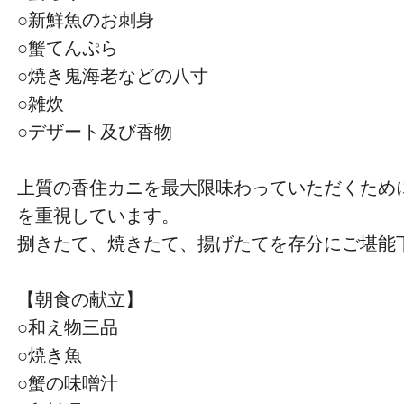
○新鮮魚のお刺身
○蟹てんぷら
○焼き鬼海老などの八寸
○雑炊
○デザート及び香物
上質の香住カニを最大限味わっていただくため
を重視しています。
捌きたて、焼きたて、揚げたてを存分にご堪能
【朝食の献立】
○和え物三品
○焼き魚
○蟹の味噌汁