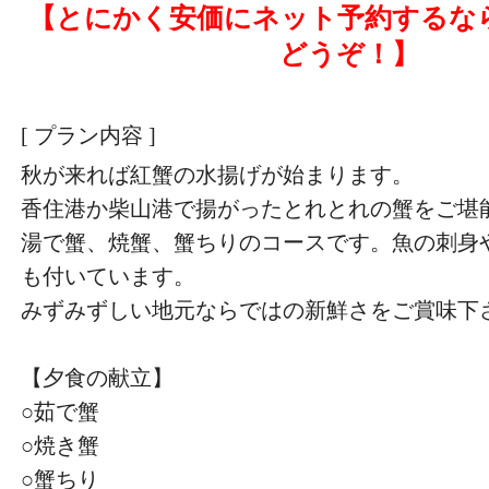
【とにかく安価にネット予約するな
どうぞ！】
[ プラン内容 ]
秋が来れば紅蟹の水揚げが始まります。
香住港か柴山港で揚がったとれとれの蟹をご堪
湯で蟹、焼蟹、蟹ちりのコースです。魚の刺身
も付いています。
みずみずしい地元ならではの新鮮さをご賞味下
【夕食の献立】
○茹で蟹
○焼き蟹
○蟹ちり