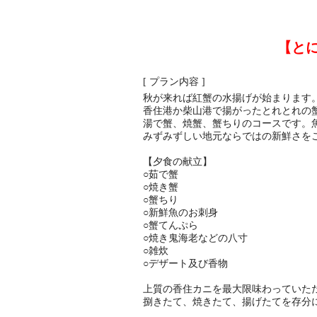
【と
[ プラン内容 ]
秋が来れば紅蟹の水揚げが始まります
香住港か柴山港で揚がったとれとれの
湯で蟹、焼蟹、蟹ちりのコースです。
みずみずしい地元ならではの新鮮さを
【夕食の献立】
○茹で蟹
○焼き蟹
○蟹ちり
○新鮮魚のお刺身
○蟹てんぷら
○焼き鬼海老などの八寸
○雑炊
○デザート及び香物
上質の香住カニを最大限味わっていた
捌きたて、焼きたて、揚げたてを存分