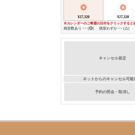
◎
◎
¥27,320
¥27,320
※カレンダーのご希望の日付をクリックすると
残室数あり >> (
◎
)
残室わずか >> (
△
)
キャンセル規定
ネットからのキャンセル可能
予約の照会・取消し