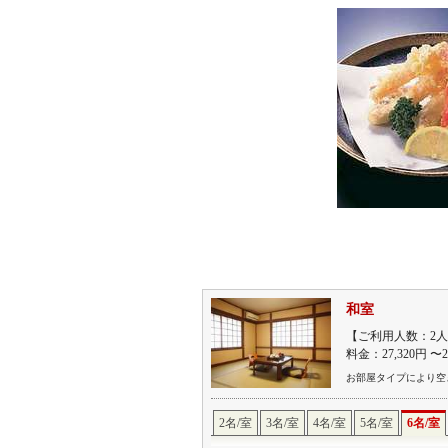
和室
【ご利用人数：2人
料金：27,320円 〜
お部屋タイプにより空
2名/室
3名/室
4名/室
5名/室
6名/室