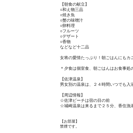
【朝食の献立】
○和え物三品
○焼き魚
○蟹の味噌汁
○卵料理
○フルーツ
○デザート
○香物
などなど十二品
女将の愛情たっぷり！朝ごはんにもカ
＊夕食は個室食、朝ごはんはお食事処
【佐津温泉】
男女別の温泉は、２４時間いつでも入浴
【周辺情報】
☆佐津ビーチは宿の目の前
☆城崎温泉は来るまで２５分、香住漁
【お部屋】
​禁煙です。