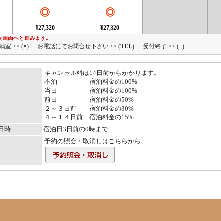
◎
◎
¥27,320
¥27,320
次画面へと進みます。
満室 >> (
×
)
お電話にてお問合せ下さい >> (
TEL
)
受付終了 >> (
−
)
キャンセル料は14日前からかかります。
不泊 宿泊料金の100%
当日 宿泊料金の100%
前日 宿泊料金の50%
２～３日前 宿泊料金の30%
４～１４日前 宿泊料金の15%
日時
宿泊日3日前の0時まで
予約の照会・取消しはこちらから