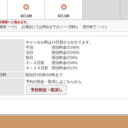
◎
◎
¥27,320
¥27,320
次画面へと進みます。
満室 >> (
×
)
お電話にてお問合せ下さい >> (
TEL
)
受付終了 >> (
−
)
キャンセル料は14日前からかかります。
不泊 宿泊料金の100%
当日 宿泊料金の100%
前日 宿泊料金の50%
２～３日前 宿泊料金の30%
４～１４日前 宿泊料金の15%
日時
宿泊日3日前の0時まで
予約の照会・取消しはこちらから