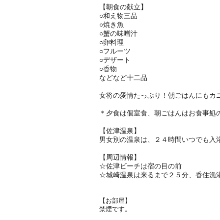
【朝食の献立】
○和え物三品
○焼き魚
○蟹の味噌汁
○卵料理
○フルーツ
○デザート
○香物
などなど十二品
女将の愛情たっぷり！朝ごはんにもカ
＊夕食は個室食、朝ごはんはお食事処
【佐津温泉】
男女別の温泉は、２４時間いつでも入浴
【周辺情報】
☆佐津ビーチは宿の目の前
☆城崎温泉は来るまで２５分、香住漁
【お部屋】
​禁煙です。