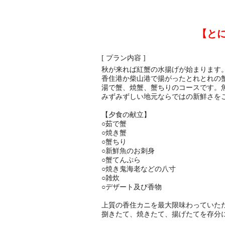
【と
[ プラン内容 ]
秋が来れば紅蟹の水揚げが始まります
香住港か柴山港で揚がったとれとれの
湯で蟹、焼蟹、蟹ちりのコースです。
みずみずしい地元ならではの新鮮さを
【夕食の献立】
○茹で蟹
○焼き蟹
○蟹ちり
○新鮮魚のお刺身
○蟹てんぷら
○焼き鬼海老などの八寸
○雑炊
○デザート及び香物
上質の香住カニを最大限味わっていた
捌きたて、焼きたて、揚げたてを存分