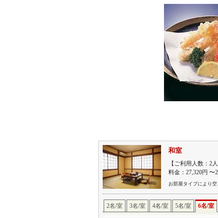
和室
【ご利用人数：2人
料金：27,320円 〜
お部屋タイプにより空
2名/室
3名/室
4名/室
5名/室
6名/室