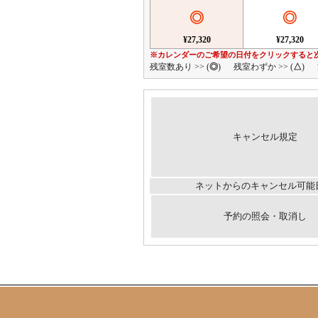
◎
◎
¥27,320
¥27,320
※カレンダーのご希望の日付をクリックすると
残室数あり >> (
◎
)
残室わずか >> (
△
)
キャンセル規定
ネットからのキャンセル可能
予約の照会・取消し