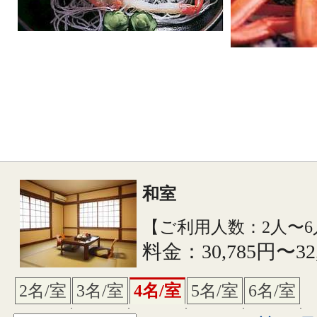
和室
【ご利用人数：2人〜6
料金：30,785円〜32
2名/室
3名/室
4名/室
5名/室
6名/室