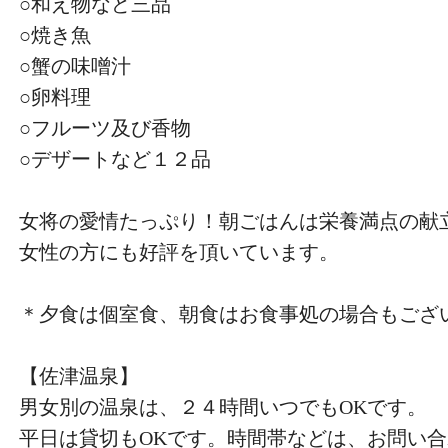
○和え物など三品
○焼き魚
○蟹の味噌汁
○卵料理
○フルーツ及び香物
○デザートなど１２品
女将の愛情たっぷり！朝ごはんは栄養満点の献
女性の方にも好評を頂いています。
＊夕食は個室食、朝食はお食事処の場合もござ
【佐津温泉】
男女別の温泉は、２４時間いつでもOKです。
平日は貸切もOKです。時間帯などは、お問い