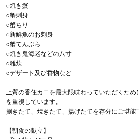
○焼き蟹
○蟹刺身
○蟹ちり
○新鮮魚のお刺身
○蟹てんぷら
○焼き鬼海老などの八寸
○雑炊
○デザート及び香物など
上質の香住カニを最大限味わっていただくため
を重視しています。
捌きたて、焼きたて、揚げたてを存分にご堪能
【朝食の献立】