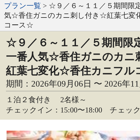
プラン一覧
> ☆９／６～１１／５期間限
気☆香住ガニのカニ刺し付き☆紅葉七変
コース☆
☆９／６～１１／５期間限
一番人気☆香住ガニのカニ
紅葉七変化☆香住カニフル
期間：2026年09月06日 〜 2026年1
１泊２食付き
2名様～
チェックイン：15:00〜18:00 チェック