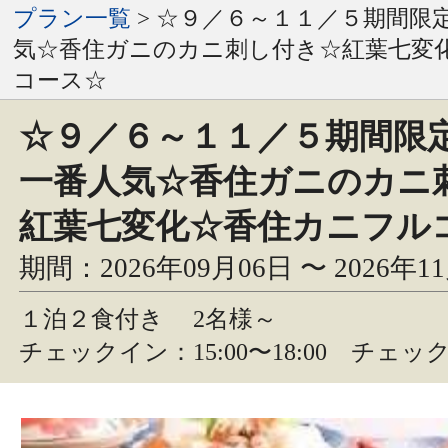
プラン一覧
> ☆９／６～１１／５期間限
気☆香住ガニのカニ刺し付き☆紅葉七変
コース☆
☆９／６～１１／５期間限
一番人気☆香住ガニのカニ
紅葉七変化☆香住カニフル
期間：2026年09月06日 〜 2026年1
１泊２食付き
2名様～
チェックイン：15:00〜18:00 チェック