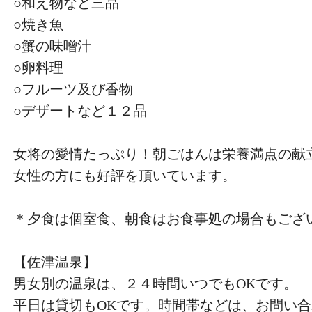
○和え物など三品
○焼き魚
○蟹の味噌汁
○卵料理
○フルーツ及び香物
○デザートなど１２品
女将の愛情たっぷり！朝ごはんは栄養満点の献
女性の方にも好評を頂いています。
＊夕食は個室食、朝食はお食事処の場合もござ
【佐津温泉】
男女別の温泉は、２４時間いつでもOKです。
平日は貸切もOKです。時間帯などは、お問い