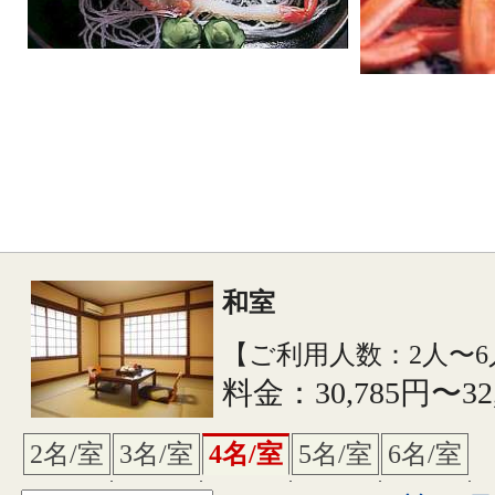
和室
【ご利用人数：2人〜6
料金：30,785円〜32
2名/室
3名/室
4名/室
5名/室
6名/室