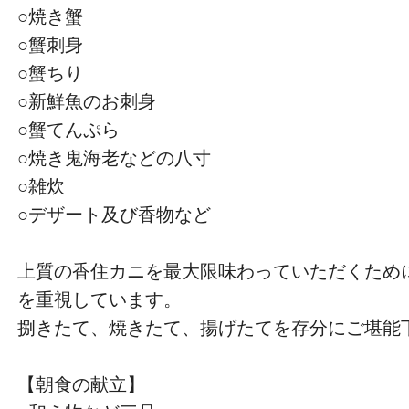
○焼き蟹
○蟹刺身
○蟹ちり
○新鮮魚のお刺身
○蟹てんぷら
○焼き鬼海老などの八寸
○雑炊
○デザート及び香物など
上質の香住カニを最大限味わっていただくため
を重視しています。
捌きたて、焼きたて、揚げたてを存分にご堪能
【朝食の献立】