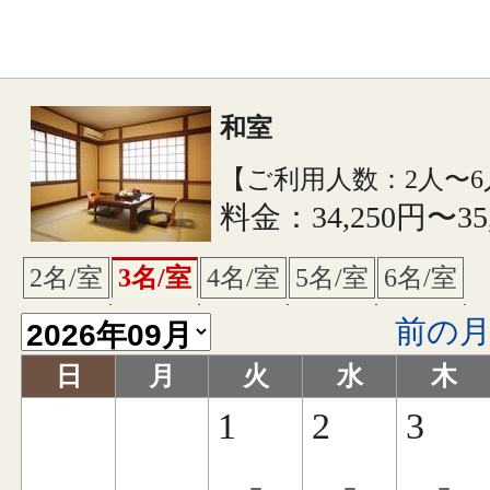
和室
【ご利用人数：2人〜6
料金：34,250円〜35
2名/室
3名/室
4名/室
5名/室
6名/室
前の
日
月
火
水
木
1
2
3
-
-
-