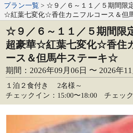
プラン一覧
> ☆９／６～１１／５期間限
☆紅葉七変化☆香住カニフルコース＆但
☆９／６～１１／５期間限
超豪華☆紅葉七変化☆香住
ース＆但馬牛ステーキ☆
期間：2026年09月06日 〜 2026年1
１泊２食付き
2名様～
チェックイン：15:00〜18:00 チェック