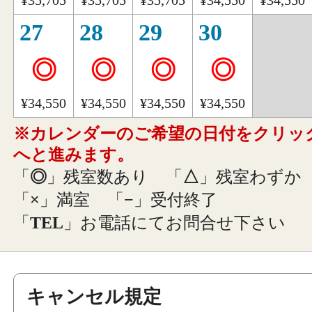
¥35,705
¥35,705
¥35,705
¥34,550
¥34,550
27
28
29
30
◎
◎
◎
◎
¥34,550
¥34,550
¥34,550
¥34,550
※カレンダーのご希望の日付をクリッ
へと進みます。
「
◎
」残室数あり
「
△
」残室わずか
「
×
」満室
「
−
」受付終了
「
TEL
」お電話にてお問合せ下さい
キャンセル規定