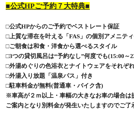
■公式HPご予約７大特典■
□公式HPからのご予約でベストレート保証
□上質な滞在を叶える「FAS」の個別アメニテ
□ご朝食は和食・洋食から選べるスタイル
□3つの貸切風呂は“予約なし”何度でも(15:00～23:0
□外湯めぐりの色浴衣とナイトウェアをそれぞ
□外湯入り放題「温泉パス」付き
□駐車料金が無料(普通車・バイク含)
※車高が２ｍ以上・車幅の大きなお車の場合は
ご案内となり別料金が発生いたしますのでご了