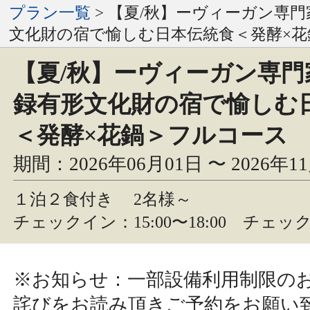
プラン一覧
> 【夏/秋】ーヴィーガン専
文化財の宿で愉しむ日本伝統食＜発酵×
【夏/秋】ーヴィーガン専門
録有形文化財の宿で愉しむ
＜発酵×花鍋＞フルコース
期間：2026年06月01日 〜 2026年1
１泊２食付き
2名様～
チェックイン：15:00〜18:00 チェック
※お知らせ：一部設備利用制限の
詫びをお読み頂きご予約をお願い