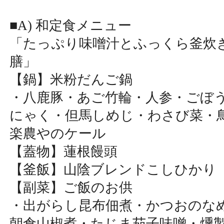
■A) 和定食メニュー
「たっぷり味噌汁とふっくら釜炊
膳」
【鍋】米粉だんご鍋
・八鹿豚・あご竹輪・人参・ごぼ
にゃく・但馬しめじ・わさび菜・
楽農やのケール
【蓋物】蓮根饅頭
【釜飯】山陰ブレンドこしひかり
【副菜】ご飯のお供
・出がらし昆布佃煮・かつおのな
朝倉山椒煮・たじま茄子味噌・燻