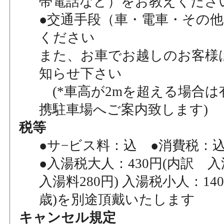
帯電話など）をお教えくださ
●交通手段（車・電車・その
ください
また、お車でお越しのお客様
知らせ下さい
(*車高が2mを超える場合は
携駐車場へご案内致します)
税等
●サ−ビス料：込 ●消費税：
●入湯税大人：430円(内訳 入
入湯料280円) 入湯税小人：140
歳)を別途頂戴いたします
キャンセル規定