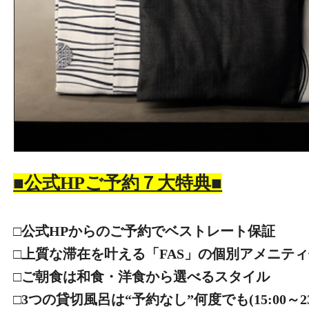
■公式HPご予約７大特典■
□公式HPからのご予約でベストレート保証
□上質な滞在を叶える「FAS」の個別アメニテ
□ご朝食は和食・洋食から選べるスタイル
□3つの貸切風呂は“予約なし”何度でも(15:00～23:0