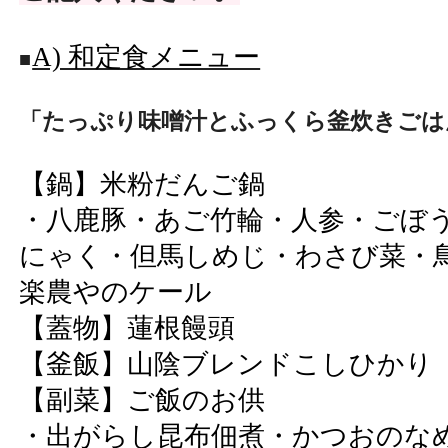
A) 和定食メニュー
■
「たっぷり味噌汁とふっくら釜炊きごは
【鍋】米粉だんご鍋
・八鹿豚・あご竹輪・人参・ごぼ
にゃく・但馬しめじ・わさび菜・
楽農やのケール
【蓋物】蓮根饅頭
【釜飯】山陰ブレンドこしひかり
【副菜】ご飯のお供
・出がらし昆布佃煮・かつおのな