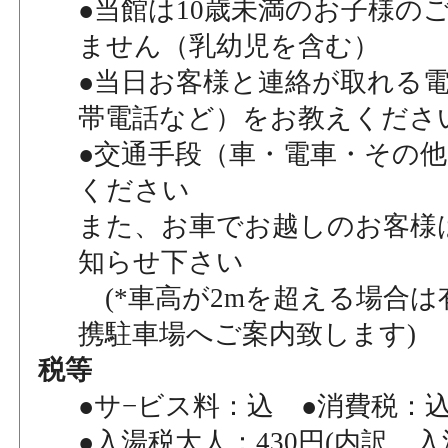
●当館は10歳未満のお子様の
ません（乳幼児を含む）
●当日お客様と連絡が取れる
帯電話など）をお教えくださ
●交通手段（車・電車・その
ください
また、お車でお越しのお客様
知らせ下さい
(*車高が2mを超える場合は
携駐車場へご案内致します)
税等
●サ−ビス料：込 ●消費税：
●入湯税大人：430円(内訳 入