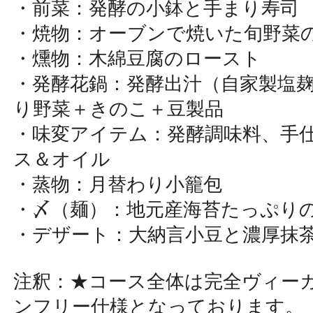
・前菜：発酵の小鉢と手まり寿司
・焼物：オーブンで焼いた旬野菜
・燻物：木綿豆腐のロースト
・発酵花鍋：発酵出汁（自家製塩
り野菜＋きのこ＋豆製品
・味変アイテム：発酵調味料、手
ス＆オイル
・蒸物：月替わり小籠包
・〆（麺）：地元産海苔たっぷり
・デザート：大納言小豆と濃厚抹
注釈：★コース全体は完全ヴィー
ンフリー仕様となっております。