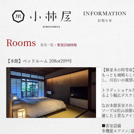
INFORMATION
お知らせ
INFORMATION
お知らせ
Rooms
STORIES
客室一覧
> 客室詳細情報
小林屋について
ROOMS
【本館】ベッドルーム 208or209号
客室
【柳並木の特等席
FACILITIES
館内案内
もっとも城崎らし
し、川沿いの風情
DINING
料理とうつわ
トラディショナル
るよう幅広デスクと
ONSEN
温泉
なお本館客室それ
ソープは松山油脂の
慮した上質なアイ
ACCESS
アクセス
■客室設備
多機能エアコン/ 温