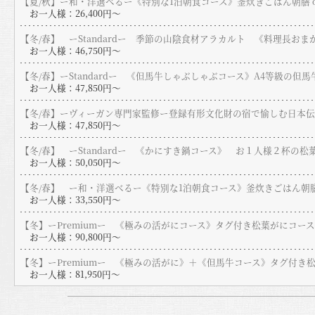
【夏/秋】ー和・洋選べるー《特別な1泊朝食コース》釜炊きごはん朝膳 
お一人様：26,400円〜
【冬/春】 ーStandardー 季節の山陰食材アラカルト 《料理長
お一人様：46,750円〜
【冬/春】ーStandardー 《但馬牛しゃぶしゃぶコース》A4等級の但
お一人様：47,850円〜
【冬/春】ーヴィーガン専門家監修ー登録有形文化財の宿で愉しむ日本
お一人様：47,850円〜
【冬/春】 ーStandardー 《かにすき鍋コース》 お１人様２杯の松
お一人様：50,050円〜
【冬/春】 ー和・洋選べるー《特別な1泊朝食コース》釜炊きごはん朝膳
お一人様：33,550円〜
【冬】ーPremiumー 《極みの活がにコース》タグ付き松葉がにコース
お一人様：90,800円〜
【冬】ーPremiumー 《極みの活がに》＋《但馬牛コース》タグ付
お一人様：81,950円〜