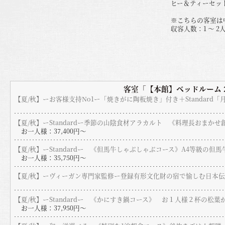
ヒー＆ティーセット
※こちらの客室は
収容人数：1 〜 2
客室「【本館】ベッドルーム 2
【夏/秋】ーお客様支持No1ー「焼きがに陶板焼き」付き＋Standard
【夏/秋】ーStandardー季節の山陰食材アラカルト 《料理長おまか
お一人様：37,400円〜
【夏/秋】ーStandardー 《但馬牛しゃぶしゃぶコース》A4等級の但
お一人様：35,750円〜
【夏/秋】ーヴィーガン専門家監修ー登録有形文化財の宿で愉しむ日本
【夏/秋】ーStandardー 《かにすき鍋コース》 お１人様２杯の松葉
お一人様：37,950円〜