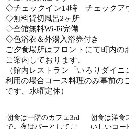
◇チェックイン14時 チェックアウ
◇無料貸切風呂2ヶ所
◇全館無料Wi-Fi完備
◇色浴衣＆外湯入浴券付き
ご夕食場所はフロントにて町内の
ご案内しております。
（館内レストラン「いろりダイニ
利用の場合コース料理のみ事前の
です。水曜定休）
朝食は一階のカフェ3rd
朝食は洋食
で。夜はバーとしてご
いしいコー