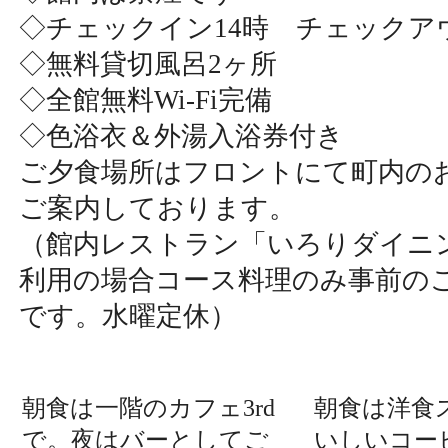
◇チェックイン14時 チェックアウ
◇無料貸切風呂2ヶ所
◇全館無料Wi-Fi完備
◇色浴衣＆外湯入浴券付き
ご夕食場所はフロントにて町内の
ご案内しております。
（館内レストラン「いろりダイニ
利用の場合コース料理のみ事前の
です。水曜定休）
朝食は一階のカフェ3rd
朝食は洋食
で。夜はバーとしてご
いしいコー