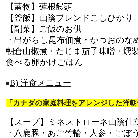
【蓋物】蓮根饅頭
【釜飯】山陰ブレンドこしひかり
【副菜】ご飯のお供
・出がらし昆布佃煮・かつおのな
朝倉山椒煮・たじま茄子味噌・燻
食べる卵かけごはん
B) 洋食メニュー
■
「カナダの家庭料理をアレンジした洋朝
【スープ】ミネストローネ山陰仕
・八鹿豚・あご竹輪・人参・ごぼ