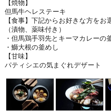
【焼物】
但馬牛ヘレステーキ
【食事】下記からお好きな方をお
（漬物、薬味付き）
・但馬鶏手羽先とキーマカレーの
・鰤大根の釜めし
【甘味】
パティシエの気まぐれデザート