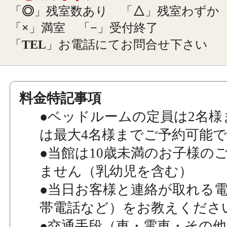
「
◎
」残室数あり
「
△
」残室わずか
「
×
」満室
「
−
」受付終了
「
TEL
」お電話にてお問合せ下さい
料金特記事項
●ベッドルームの定員は2名様
は最大4名様までご予約可能
●当館は10歳未満のお子様の
ません（乳幼児を含む）
●当日お客様と連絡が取れる
帯電話など）をお教えくださ
●交通手段（車・電車・その