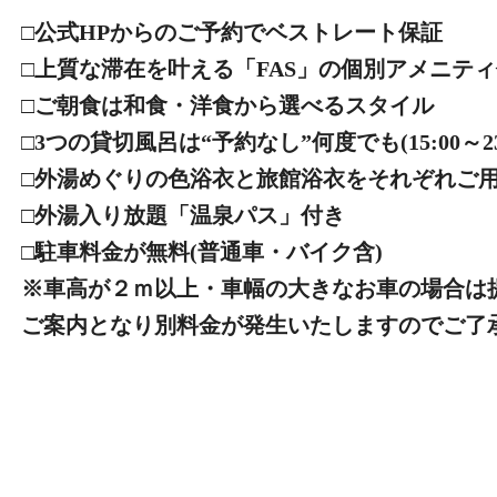
□公式HPからのご予約でベストレート保証
□上質な滞在を叶える「FAS」の個別アメニテ
□ご朝食は和食・洋食から選べるスタイル
□3つの貸切風呂は“予約なし”何度でも(15:00～23:0
□外湯めぐりの色浴衣と旅館浴衣をそれぞれご
□外湯入り放題「温泉パス」付き
□駐車料金が無料(普通車・バイク含)
※車高が２ｍ以上・車幅の大きなお車の場合は
ご案内となり別料金が発生いたしますのでご了