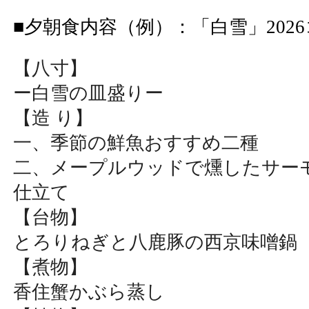
■
夕朝食内容（例）
：
「白雪」202
【八寸】
ー白雪の皿盛りー
【造 り】
一、季節の鮮魚おすすめ二種
二、メープルウッドで燻したサー
仕立て
【台物】
とろりねぎと八鹿豚の西京味噌鍋
【煮物】
香住蟹かぶら蒸し