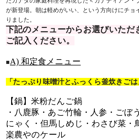
たカナダの家庭料理を再現した＜カナディアン・
が新登場。朝は軽めがいい、という方向けにチョ
りました。
下記のメニューからお選びいただ
ご記入ください。
A) 和定食メニュー
■
「たっぷり味噌汁とふっくら釜炊きごは
【鍋】米粉だんご鍋
・八鹿豚・あご竹輪・人参・ごぼ
にゃく・但馬しめじ・わさび菜・
楽農やのケール