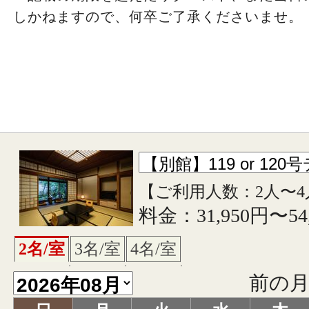
しかねますので、何卒ご了承くださいませ。
【ご利用人数：2人〜4
料金：31,950円〜54
2名/室
3名/室
4名/室
前の