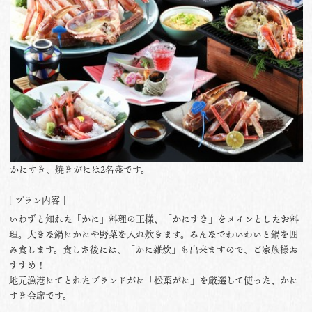
かにすき、焼きがには2名盛です。
[ プラン内容 ]
いわずと知れた「かに」料理の王様、「かにすき」をメインとしたお料
理。大きな鍋にかにや野菜を入れ炊きます。みんなでわいわいと鍋を囲
み食します。食した後には、「かに雑炊」も出来ますので、ご家族様お
すすめ！
地元漁港にてとれたブランドがに「松葉がに」を厳選して使った、かに
すき会席です。