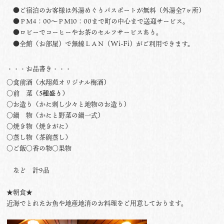
●ご宿泊のお客様は外湯めぐりパスポートが無料（外湯全7ヶ所）
●ＰＭ4：00〜ＰＭ10：00まで町の中心まで送迎サービス。
●ロビーでコーヒーやお茶のセルフサービスあり。
Wi-Fi
●全館（お部屋）で無線ＬＡＮ（
）がご利用できます。
・・・お品書き・・・
○食前酒（水翔苑オリジナル梅酒）
○前 菜（
5種盛り
）
○お造り（かに刺し少々と地物のお造り）
○鍋 物（かにと野菜の鍋一式）
○焼き物（焼きがに）
○蒸し物（茶碗蒸し）
○ご飯○香の物○果物
など 計9品
★朝食★
近海でとれたお魚や地産地消のお料理をご用意しております。