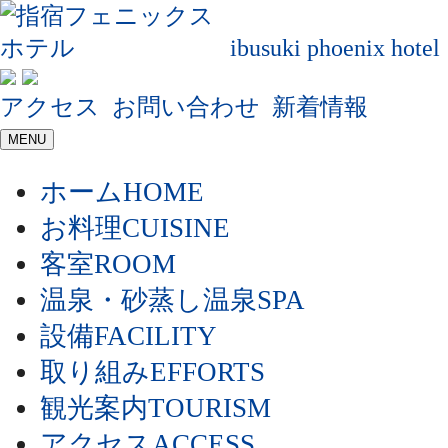
ibusuki phoenix hotel
アクセス
お問い合わせ
新着情報
MENU
ホーム
HOME
お料理
CUISINE
客室
ROOM
温泉・砂蒸し温泉
SPA
設備
FACILITY
取り組み
EFFORTS
観光案内
TOURISM
アクセス
ACCESS