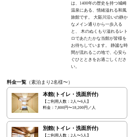
は、1400年の歴史を持つ城崎
温泉にある、情緒溢れる和風
旅館です。 大谿川沿いの静か
なメイン通りから一歩入る
と、 木のぬくもり溢れるレト
ロであたたかな当館が皆様を
お待ちしています。 静謐な時
間が流れるこの地で、心安ら
ぐひとときをお過ごしくださ
い。
料金一覧
（
素泊まり
2名様〜
）
本館(トイレ・洗面所付)
【ご利用人数：2人〜6人】
料金：7,800円〜18,200円／人
別館(トイレ・洗面所付)
【ご利用人数：2人〜5人】