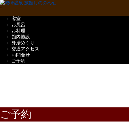
客室
お風呂
お料理
館内施設
外湯めぐり
交通アクセス
お問合せ
ご予約
五感で味わう
但馬の味覚
ご予約